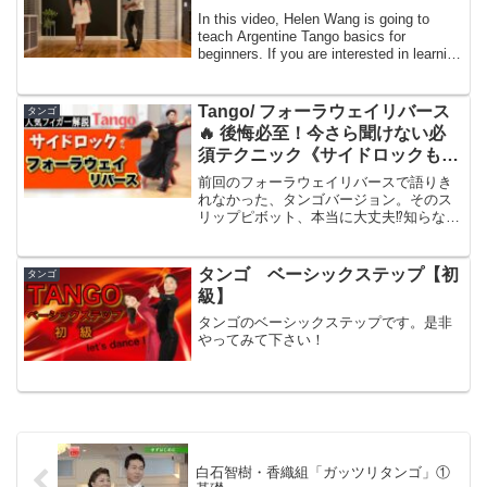
In this video, Helen Wang is going to
teach Argentine Tango basics for
beginners. If you are interested in learning
more...
Tango/ フォーラウェイリバース
タンゴ
🔥 後悔必至！今さら聞けない必
須テクニック《サイドロックも解
説✨》
前回のフォーラウェイリバースで語りき
れなかった、タンゴバージョン。そのス
リップピボット、本当に大丈夫⁉︎知らなか
ったでは済まされない！タンゴ版ならで
はのテクニックを全公開！難しいフット
ワークも「一歩ずつ」完全解剖✨え
タンゴ ベーシックステップ【初
タンゴ
っ！？スィングダンスとこ...
級】
タンゴのベーシックステップです。是非
やってみて下さい！
白石智樹・香織組「ガッツリタンゴ」①