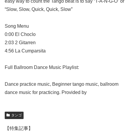
easy way to count the Tango beat is to say “T-A-N-G-O” or
“Slow, Slow, Quick, Quick, Slow”
Song Menu
0:00 El Choclo
2:03 2 Gitarren
4:56 La Cumparsita
Full Ballroom Dance Music Playlist:
Dance practice music, Beginner tango music, ballroom
dance music for practicing. Provided by
タンゴ
【特集記事】