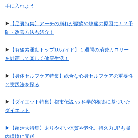
手に入れよう！
▶︎
【足裏特集】アーチの崩れが腰痛や膝痛の原因に！？予
防・改善方法も紹介！
▶︎
【有酸素運動トップ10ガイド】１週間の消費カロリー
を計画して楽しく健康生活！
▶︎
【身体セルフケア特集】総合な心身セルフケアの重要性
と実践法を探る
▶︎
【ダイエット特集】都市伝説 vs 科学的根拠に基づいた
ダイエット
▶︎【超活大特集】太りやすい体質や老化、持久力UPも腸
内環境に関係