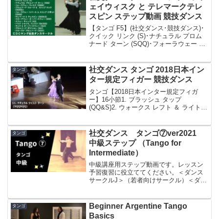
ェイウィスク と テレマークテレ
スピン ステップ動画 競技ダンス
【タンゴ F5】(社交ダンス･競技ダンス)･
クイック リンク (S)･ナチュラル プロム
ナード ターン (SQQ)･フォーラウェー ウ
ィスク (QQQQ)･プロムナード ウォーク
& ストップ ロック (QQQQ&)･フォーラ
ウェー リバー...
社交ダンス タンゴ 2018日本イン
タンゴ
ター規定フィガー 競技ダンス
タンゴ【2018日本インター規定フィガ
ー】16小節1. ブラッシュ タップ
(QQ&S)2. ウォークス レフト ＆ ライト
(SS)3. プログレッシブ サイド ステップ
リバース ターン (QQSS QQS QQS)4. フ
ァイブ ステ...
社交ダンス タンゴ⑦ver2021
タンゴ
中級ステップ （Tango for
Intermediate）
中級講座用ステップ動画です。レッスン
予習復習に役立ててください。＜ダンス
サークルJ＞（若者向けサークル）＜ダン
スサークルアクト＞ (Ballroom
Dancecircle in Japan, for Intermediate
Step)ス...
Beginner Argentine Tango
タンゴ
Basics