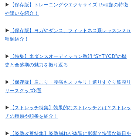
▶︎
【保存版】トレーニングやエクササイズ 15種類の特徴
や違いを紹介！
▶︎
【保存版】ヨガやダンス、フィットネス系レッスン２５
種類紹介！
▶︎
【特集】米ダンスオーディション番組 “SYTYCD”の歴
史と全盛期の魅力を振り返る
▶︎
【保存版】肩こり・腰痛もスッキリ！選りすぐり筋膜リ
リースグッズ8選
▶︎
【ストレッチ特集】効果的なストレッチとは？ストレッ
チの種類や順番を紹介！
▶︎
【姿勢改善特集】姿勢崩れが体調に影響？快適な毎日を