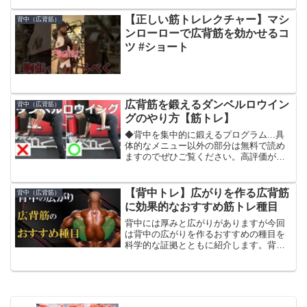
ない…」「まずは少量でいろいろ試して
みたい」 そんな方のために、ビーレジェ
【正しい筋トレレクチャー】マシ
背中（広背筋）
ンドの人気フレーバ...
ンローローで広背筋を効かせるコ
ツ #ショート
広背筋を鍛えるダンベルロウイン
背中（広背筋）
グのやり方【筋トレ】
◆背中を集中的に鍛えるプログラム...具
体的なメニュー以外の部分は無料で読め
ますのでぜひご覧ください。高評価が多
ければ解説シリーズ増やしていきますの
でよろしくお願いします。詳しい部分は
ブログで懸垂編使用リストストラップ
【背中トレ】広がりを作る広背筋
背中（広背筋）
【ジム】 *ビジター利...
に効果的なおすすめ筋トレ種目
背中には厚みと広がりがありますが今回
は背中の広がりを作るおすすめの種目を
科学的な証拠とともに紹介します。背中
の広がりが欲しい人や最近背中が成長し
なくて悩んでる人はこの動画を見ること
で安全に、尚且つ効果的な背中の鍛え方
を知ることができます。背...