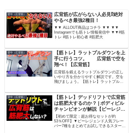
広背筋が広がらない人必見⁉️絶対
背中（広背筋）
やるべき最強2種目！
▼▼ ALLOUT商品はコチラ ▼▼ ▼▼
Instagramでも筋トレ情報発信中 ▼▼#筋
トレ #筋トレ初心者 #筋肥大
【筋トレ】ラットプルダウンを上
背中（広背筋）
手に行うコツ。 広背筋で空を
翔べ！【広背筋】
広背筋を鍛えるラットプルダウンの正し
いやり方を分かりやすく解説です。空を
飛びましょう。【筋トレ】ラットプルダ
ウンを上手に行うコツ。 広背筋で空
を翔べ！【広背筋】ツイッターフォロー
してね(筋肉好きあるあるbot)→参考文献
【筋トレ】デッドリフトで広背筋
背中（広背筋）
この概要欄を読んで...
は筋肥大するのか？ | ボディビル
チャンピオンが解説【ビーレジェ
ンド プロテイン】
【初めて限定：超お得なセットが約
53％OFF】▼ビーレジェンド人気フレー
バー7種をまとめてお試しできるスタータ
ーセット 「どの味が自分に合うか分から