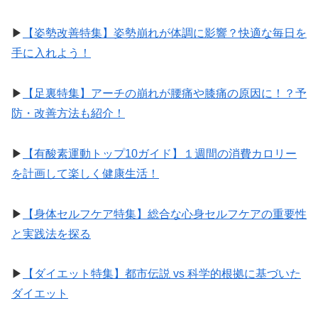
▶︎
【姿勢改善特集】姿勢崩れが体調に影響？快適な毎日を
手に入れよう！
▶︎
【足裏特集】アーチの崩れが腰痛や膝痛の原因に！？予
防・改善方法も紹介！
▶︎
【有酸素運動トップ10ガイド】１週間の消費カロリー
を計画して楽しく健康生活！
▶︎
【身体セルフケア特集】総合な心身セルフケアの重要性
と実践法を探る
▶︎
【ダイエット特集】都市伝説 vs 科学的根拠に基づいた
ダイエット