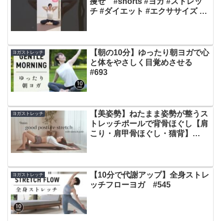
痩せ #shorts #ヨガ #ストレッ
チ #ダイエット #エクササイズ #
美容 #健康 #痩せる #2022 #宅ト
レ
【朝の10分】ゆったり朝ヨガで心
ヨガストレッチ
と体をやさしく目覚めさせる
#693
【美姿勢】ねたまま姿勢が整うス
ヨガストレッチ
トレッチポールで背骨ほぐし【肩
こり・肩甲骨ほぐし・猫背】
foam rolling with stretch pole
【10分で代謝アップ】全身ストレ
ヨガストレッチ
ッチフローヨガ #545