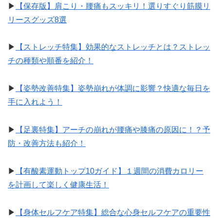
▶︎
【保存版】肩こり・腰痛もスッキリ！選りすぐり筋膜リ
リースグッズ8選
▶︎
【ストレッチ特集】効果的なストレッチとは？ストレッ
チの種類や順番を紹介！
▶︎
【姿勢改善特集】姿勢崩れが体調に影響？快適な毎日を
手に入れよう！
▶︎
【足裏特集】アーチの崩れが腰痛や膝痛の原因に！？予
防・改善方法も紹介！
▶︎
【有酸素運動トップ10ガイド】１週間の消費カロリー
を計画して楽しく健康生活！
▶︎
【身体セルフケア特集】総合な心身セルフケアの重要性