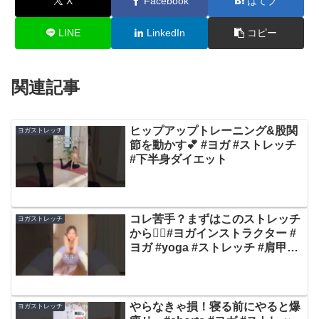
X
Facebook
はてブ
LINE
LinkedIn
コピー
関連記事
ヒップアップトレーニング&股関
ヨガストレッチ
節を動かす💕 #ヨガ #ストレッチ
#下半身ダイエット
コレ苦手？まずはこのストレッチ
ヨガストレッチ
から🙆‍♀️#ヨガインストラクター #
ヨガ #yoga #ストレッチ #肩甲骨
はがし
やらなきゃ損！寝る前にやると爆
ヨガストレッチ