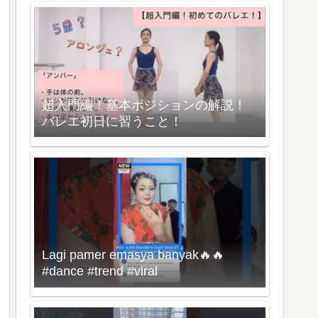
超入門編！基本ポジションの解説！
バレエ初日に習うこと！
Lagi pamer emasya banyak🔥🔥
#dance #trend #viral