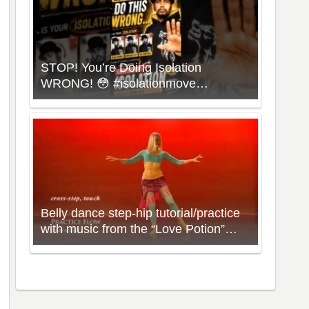
STOP! You’re Doing Isolation
WRONG! 😳 #isolationmove
#animationdance #poppingdance
#roboticsdance
Belly dance step-hip tutorial/practice
with music from the “Love Potion”
Workout with Neon