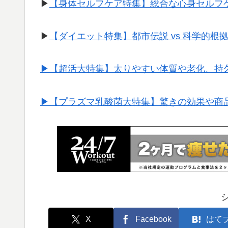
▶︎
【身体セルフケア特集】総合な心身セルフ
▶︎
【ダイエット特集】都市伝説 vs 科学的根
▶︎【超活大特集】太りやすい体質や老化、持
▶︎【プラズマ乳酸菌大特集】驚きの効果や商
X
Facebook
はて