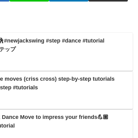
jackswing #step #dance #tutorial
#ステップ
 moves (criss cross) step-by-step tutorials
step #tutorials
k Dance Move to impress your friends💪🏼
torial