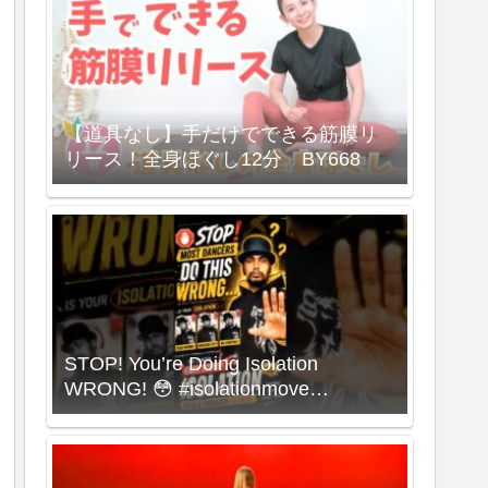
【道具なし】手だけでできる筋膜リ
リース！全身ほぐし12分 BY668
STOP! You’re Doing Isolation
WRONG! 😳 #isolationmove
#animationdance #poppingdance
#roboticsdance