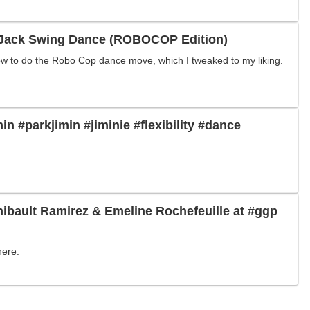
 Jack Swing Dance (ROBOCOP Edition)
 how to do the Robo Cop dance move, which I tweaked to my liking.
in #parkjimin #jiminie #flexibility #dance
bault Ramirez & Emeline Rochefeuille at #ggp
here: