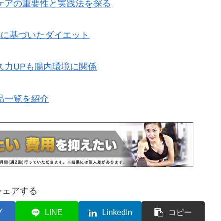
ケアの重要性と実践法を探る
拠に基づいたダイエット
久力UPも腸内環境に関係
品一覧を紹介
シェアする
ブ
LINE
LinkedIn
コピー