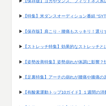
▶︎
【保存版】ヨガやダンス、フィットネス系
▶︎
【特集】米ダンスオーディション番組 “SY
▶︎
【保存版】肩こり・腰痛もスッキリ！選り
▶︎
【ストレッチ特集】効果的なストレッチと
▶︎
【姿勢改善特集】姿勢崩れが体調に影響？
▶︎
【足裏特集】アーチの崩れが腰痛や膝痛の
▶︎
【有酸素運動トップ10ガイド】１週間の