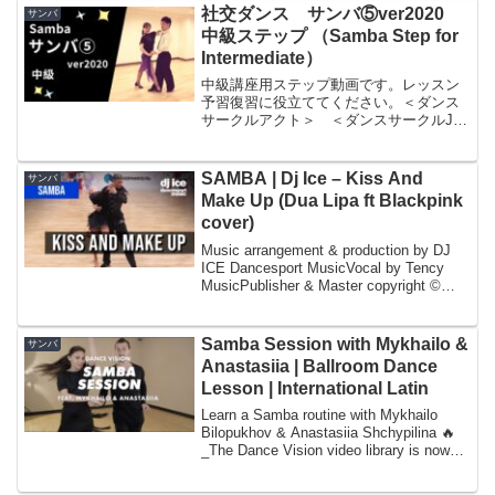
グボルタ(1a2a3a4)・ロー...
社交ダンス サンバ⑤ver2020
サンバ
中級ステップ （Samba Step for
Intermediate）
中級講座用ステップ動画です。レッスン
予習復習に役立ててください。＜ダンス
サークルアクト＞ ＜ダンスサークルJ＞
（若者向けサークル）(Ballroom
Dancecircle in Japan, for Intermediate
Step)ス...
SAMBA | Dj Ice – Kiss And
サンバ
Make Up (Dua Lipa ft Blackpink
cover)
Music arrangement & production by DJ
ICE Dancesport MusicVocal by Tency
MusicPublisher & Master copyright ©
WRD Music Lt...
Samba Session with Mykhailo &
サンバ
Anastasiia | Ballroom Dance
Lesson | International Latin
Learn a Samba routine with Mykhailo
Bilopukhov & Anastasiia Shchypilina 🔥
_The Dance Vision video library is now
open to ...