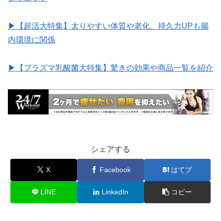
▶︎【超活大特集】太りやすい体質や老化、持久力UPも腸
内環境に関係
▶︎【プラズマ乳酸菌大特集】驚きの効果や商品一覧を紹介
シェアする
X
Facebook
はてブ
LINE
LinkedIn
コピー