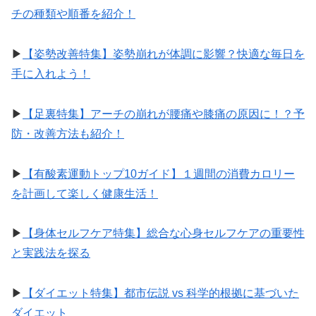
チの種類や順番を紹介！
▶︎
【姿勢改善特集】姿勢崩れが体調に影響？快適な毎日を
手に入れよう！
▶︎
【足裏特集】アーチの崩れが腰痛や膝痛の原因に！？予
防・改善方法も紹介！
▶︎
【有酸素運動トップ10ガイド】１週間の消費カロリー
を計画して楽しく健康生活！
▶︎
【身体セルフケア特集】総合な心身セルフケアの重要性
と実践法を探る
▶︎
【ダイエット特集】都市伝説 vs 科学的根拠に基づいた
ダイエット