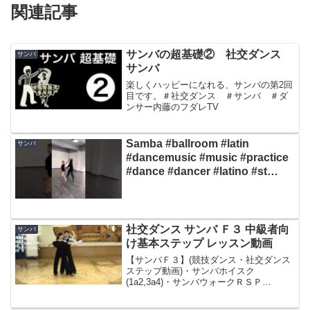
関連記事
サンバの超基礎② 社交ダンス
サンバ
サンバ
楽しくハッピーになれる、サンバの第2回
目です。＃社交ダンス ＃サンバ ＃ダ
ンサー内藤のフダレTV
Samba #ballroom #latin
サンバ
#dancemusic #music #practice
#dance #dancer #latino #st
#standart
社交ダンス サンバ Ｆ３ 中級者向
サンバ
け基本ステップ レッスン動画
【サンバＦ３】(競技ダンス・社交ダンス
ステップ動画)・サンバホイスク
(1a2,3a4)・サンバウォークＲＳＰ
(5a6,7a8)・クルザードウォーク＆ロック
ス(12,3a4,56,7a8)・シャドートラベリン