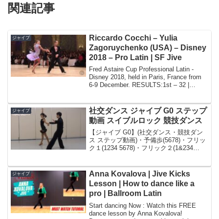
関連記事
Riccardo Cocchi – Yulia
ジャイブ
Zagoruychenko (USA) – Disney
2018 – Pro Latin | SF Jive
Fred Astaire Cup Professional Latin -
Disney 2018, held in Paris, France from
6-9 December. RESULTS:1st – 32 |
Riccardo ...
社交ダンス ジャイブ G0 ステップ
ジャイブ
動画 スイブルロック 競技ダンス
【ジャイブ G0】(社交ダンス・競技ダン
ス ステップ動画)・予備歩(5678)・フリッ
ク１(1234 5678)・フリック２(1&234
5678)・リンクへの一種(1&234)・チェン
ジ オブ プレイスRtoL(QaQ QaQ)・左右
スピ...
Anna Kovalova | Jive Kicks
ジャイブ
Lesson | How to dance like a
pro | Ballroom Latin
Start dancing Now : Watch this FREE
dance lesson by Anna Kovalova!