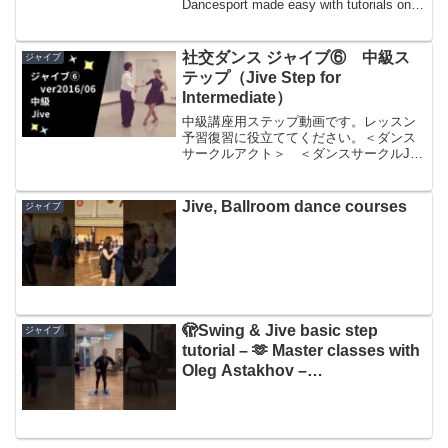
Dancesport made easy with tutorials on
exercises and ...
社交ダンス ジャイブ⑥ 中級ス
ジャイブ
テップ（Jive Step for
Intermediate）
中級講座用ステップ動画です。レッスン
予習復習に役立ててください。＜ダンス
サークルアクト＞ ＜ダンスサークルJ＞
（若者向けサークル）(Ballroom
Dancecircle in Japan, for Intermediate
Step)ス...
Jive, Ballroom dance courses
ジャイブ
🫣Swing & Jive basic step
ジャイブ
tutorial – 🫶 Master classes with
Oleg Astakhov –
DanceWithOleg.com