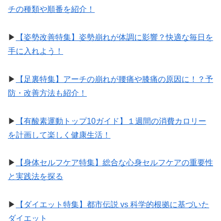
チの種類や順番を紹介！
▶︎
【姿勢改善特集】姿勢崩れが体調に影響？快適な毎日を
手に入れよう！
▶︎
【足裏特集】アーチの崩れが腰痛や膝痛の原因に！？予
防・改善方法も紹介！
▶︎
【有酸素運動トップ10ガイド】１週間の消費カロリー
を計画して楽しく健康生活！
▶︎
【身体セルフケア特集】総合な心身セルフケアの重要性
と実践法を探る
▶︎
【ダイエット特集】都市伝説 vs 科学的根拠に基づいた
ダイエット