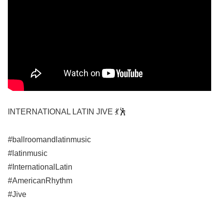
INTERNATIONAL LATIN JIVE 💃🕺
#ballroomandlatinmusic
#latinmusic
#InternationalLatin
#AmericanRhythm
#Jive