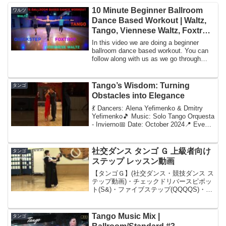
10 Minute Beginner Ballroom
ワルツ
Dance Based Workout | Waltz,
Tango, Viennese Waltz, Foxtrot
& Quickstep
In this video we are doing a beginner
ballroom dance based workout. You can
follow along with us as we go through
some b...
Tango’s Wisdom: Turning
タンゴ
Obstacles into Elegance
💃 Dancers: Alena Yefimenko & Dmitry
Yefimenko🎵 Music: Solo Tango Orquesta
- Invierno📅 Date: October 2024📍 Event:
Astana ...
社交ダンス タンゴ Ｇ 上級者向け
タンゴ
ステップ レッスン動画
【タンゴＧ】(社交ダンス・競技ダンス ス
テップ動画)・チェックドリバースピボッ
ト(S&)・ファイブステップ(QQQQS)・プ
ロムナードウォーク(SQQQQQQ&)・フォ
ーラウェイリバース＆スリップピボット
(QQQQ)・オープンテレマーク＆テ...
Tango Music Mix |
タンゴ