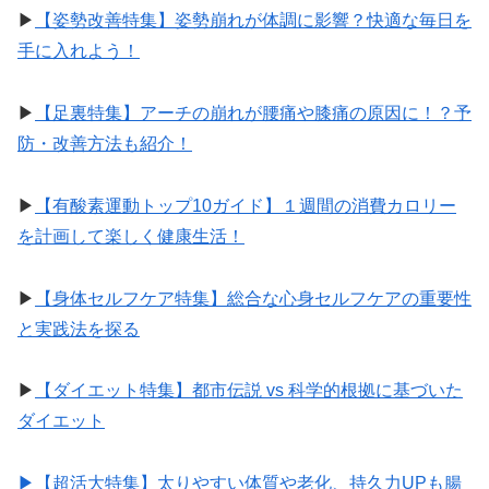
▶︎
【姿勢改善特集】姿勢崩れが体調に影響？快適な毎日を
手に入れよう！
▶︎
【足裏特集】アーチの崩れが腰痛や膝痛の原因に！？予
防・改善方法も紹介！
▶︎
【有酸素運動トップ10ガイド】１週間の消費カロリー
を計画して楽しく健康生活！
▶︎
【身体セルフケア特集】総合な心身セルフケアの重要性
と実践法を探る
▶︎
【ダイエット特集】都市伝説 vs 科学的根拠に基づいた
ダイエット
▶︎【超活大特集】太りやすい体質や老化、持久力UPも腸