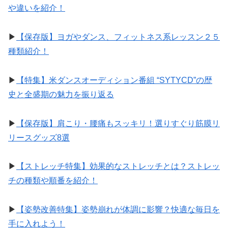
や違いを紹介！
▶︎
【保存版】ヨガやダンス、フィットネス系レッスン２５
種類紹介！
▶︎
【特集】米ダンスオーディション番組 “SYTYCD”の歴
史と全盛期の魅力を振り返る
▶︎
【保存版】肩こり・腰痛もスッキリ！選りすぐり筋膜リ
リースグッズ8選
▶︎
【ストレッチ特集】効果的なストレッチとは？ストレッ
チの種類や順番を紹介！
▶︎
【姿勢改善特集】姿勢崩れが体調に影響？快適な毎日を
手に入れよう！