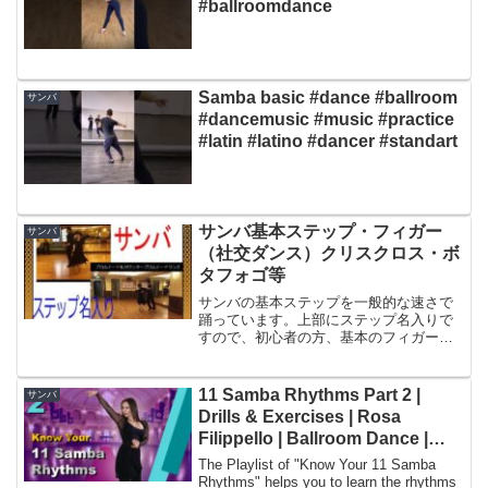
#ballroomdance
Samba basic #dance #ballroom
サンバ
#dancemusic #music #practice
#latin #latino #dancer #standart
サンバ基本ステップ・フィガー
サンバ
（社交ダンス）クリスクロス・ボ
タフォゴ等
サンバの基本ステップを一般的な速さで
踊っています。上部にステップ名入りで
すので、初心者の方、基本のフィガーを
を覚えるのにお役立てください。撮影の
ご協力：横浜の北條ダンススクール、寺
田先生（サンバのレッスンの動画をお借
11 Samba Rhythms Part 2 |
サンバ
りしました。女性はＲＩＳ...
Drills & Exercises | Rosa
Filippello | Ballroom Dance |
Latin Lesson
The Playlist of "Know Your 11 Samba
Rhythms" helps you to learn the rhythms