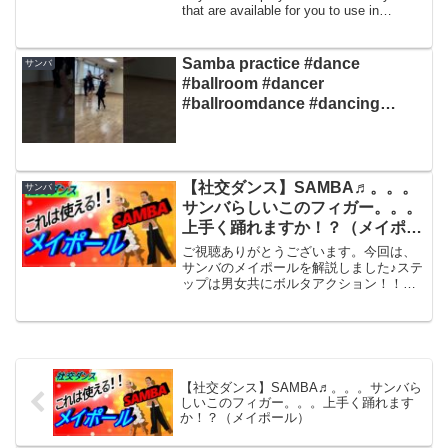
that are available for you to use in
Samba. ...
Samba practice #dance
サンバ
#ballroom #dancer
#ballroomdance #dancing
#latindance #samba
【社交ダンス】SAMBA♬。。。
サンバ
サンバらしいこのフィガー。。。
上手く踊れますか！？（メイポー
ル）
ご視聴ありがとうございます。今回は、
サンバのメイポールを解説しました♪ステ
ップは男女共にボルタアクション！！男
性のリードが。。。！？お試しあれ！！
気に入っていただけたらチャンネル登録
を宜しくお願い致します。グッド！！ボ
タンも是非よろしくお願...
【社交ダンス】SAMBA♬。。。サンバら
しいこのフィガー。。。上手く踊れます
か！？（メイポール）