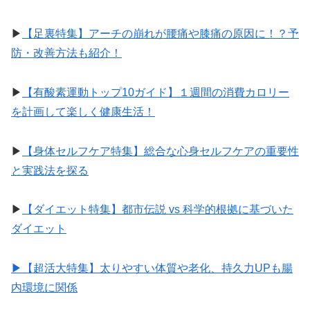
▶︎
【足裏特集】アーチの崩れが腰痛や膝痛の原因に！？予
防・改善方法も紹介！
▶︎
【有酸素運動トップ10ガイド】１週間の消費カロリー
を計画して楽しく健康生活！
▶︎
【身体セルフケア特集】総合な心身セルフケアの重要性
と実践法を探る
▶︎
【ダイエット特集】都市伝説 vs 科学的根拠に基づいた
ダイエット
▶︎【超活大特集】太りやすい体質や老化、持久力UPも腸
内環境に関係