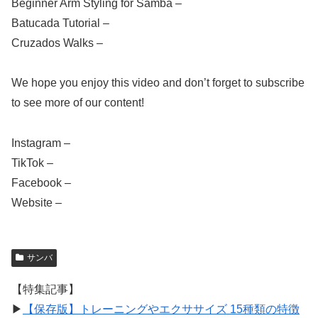
Beginner Arm Styling for Samba –
Batucada Tutorial –
Cruzados Walks –
We hope you enjoy this video and don’t forget to subscribe
to see more of our content!
Instagram –
TikTok –
Facebook –
Website –
サンバ
【特集記事】
▶︎
【保存版】トレーニングやエクササイズ 15種類の特徴