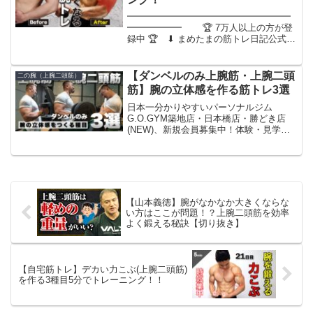
━━━━━━━━━━━━━━━━━━
━━━━━━ 🏆 7万人以上の方が登
録中 🏆 ⬇︎ まめたまの筋トレ日記公式
LINE
⬇︎━━━━━━━━━━━━━━━━━━━━━━━━■無料
LINE登録で有料級の超豪華特典194選＋
【ダンベルのみ上腕筋・上腕二頭
二の腕（上腕二頭筋）
簡単カロリー計...
筋】腕の立体感を作る筋トレ3選
日本一分かりやすいパーソナルジム
G.O.GYM築地店・日本橋店・勝どき店
(NEW)、新規会員募集中！体験・見学は
公式LINEから AMAT APPARELTwitter大
橋源紀のインスタもフォローお願いしま
す！genki ohashiFil...
【山本義徳】腕がなかなか大きくならな
い方はここが問題！？上腕二頭筋を効率
よく鍛える秘訣【切り抜き】
【自宅筋トレ】デカい力こぶ(上腕二頭筋)
を作る3種目5分でトレーニング！！