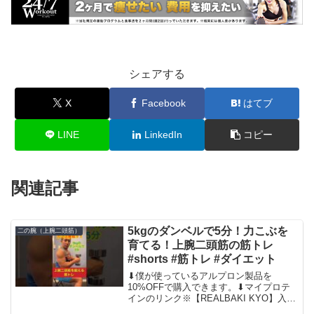
シェアする
X
Facebook
はてブ
LINE
LinkedIn
コピー
関連記事
5kgのダンベルで5分！力こぶを
二の腕（上腕二頭筋）
育てる！上腕二頭筋の筋トレ
#shorts #筋トレ #ダイエット
⬇︎僕が使っているアルプロン製品を
10%OFFで購入できます。⬇︎マイプロテ
インのリンク※【REALBAKI KYO】入力
で更にマイプロテイン製品をお得に購入