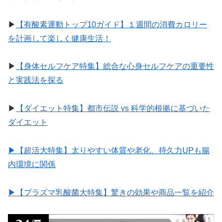
▶︎
【有酸素運動トップ10ガイド】１週間の消費カロリー
を計画して楽しく健康生活！
▶︎
【身体セルフケア特集】総合な心身セルフケアの重要性
と実践法を探る
▶︎
【ダイエット特集】都市伝説 vs 科学的根拠に基づいた
ダイエット
▶︎【超活大特集】太りやすい体質や老化、持久力UPも腸
内環境に関係
▶︎【プラズマ乳酸菌大特集】驚きの効果や商品一覧を紹介