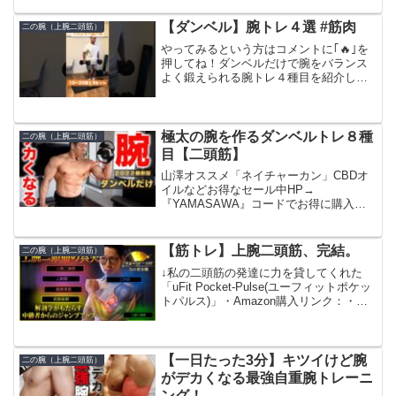
頂けます↓欲しい物リストパーソナル、キ
ックフィットネス、イベント出演などの
【ダンベル】腕トレ４選 #筋肉
二の腕（上腕二頭筋）
ご依頼は...
やってみるという方はコメントに｢🔥｣を
押してね！ダンベルだけで腕をバランス
よく鍛えられる腕トレ４種目を紹介しま
す！時短でできるから忙しい時でもでき
ます🔥
極太の腕を作るダンベルトレ８種
二の腕（上腕二頭筋）
目【二頭筋】
山澤オススメ「ネイチャーカン」CBDオ
イルなどお得なセール中HP→
『YAMASAWA』コードでお得に購入で
きます。山澤礼明オススメのエナジー＆
マルチビタミン「ビタパワー」山澤礼明
愛用のサプリメントはこちら→マイプロ
【筋トレ】上腕二頭筋、完結。
二の腕（上腕二頭筋）
HP マイプロテインは『...
↓私の二頭筋の発達に力を貸してくれた
「uFit Pocket-Pulse(ユーフィットポケッ
トパルス)」・Amazon購入リンク：・ク
ーポンコード（6/30まで）：
2U4KMVRQ・セール内容：2026年6月19
日(金)～30日(火)までA...
【一日たった3分】キツイけど腕
二の腕（上腕二頭筋）
がデカくなる最強自重腕トレーニ
ング！