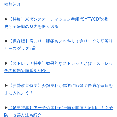
種類紹介！
▶︎
【特集】米ダンスオーディション番組 “SYTYCD”の歴
史と全盛期の魅力を振り返る
▶︎
【保存版】肩こり・腰痛もスッキリ！選りすぐり筋膜リ
リースグッズ8選
▶︎
【ストレッチ特集】効果的なストレッチとは？ストレッ
チの種類や順番を紹介！
▶︎
【姿勢改善特集】姿勢崩れが体調に影響？快適な毎日を
手に入れよう！
▶︎
【足裏特集】アーチの崩れが腰痛や膝痛の原因に！？予
防・改善方法も紹介！