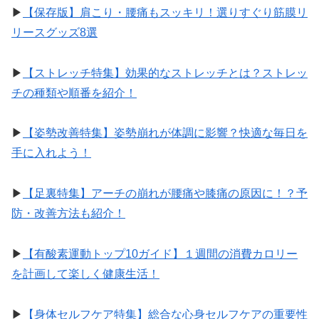
▶︎
【保存版】肩こり・腰痛もスッキリ！選りすぐり筋膜リ
リースグッズ8選
▶︎
【ストレッチ特集】効果的なストレッチとは？ストレッ
チの種類や順番を紹介！
▶︎
【姿勢改善特集】姿勢崩れが体調に影響？快適な毎日を
手に入れよう！
▶︎
【足裏特集】アーチの崩れが腰痛や膝痛の原因に！？予
防・改善方法も紹介！
▶︎
【有酸素運動トップ10ガイド】１週間の消費カロリー
を計画して楽しく健康生活！
▶︎
【身体セルフケア特集】総合な心身セルフケアの重要性