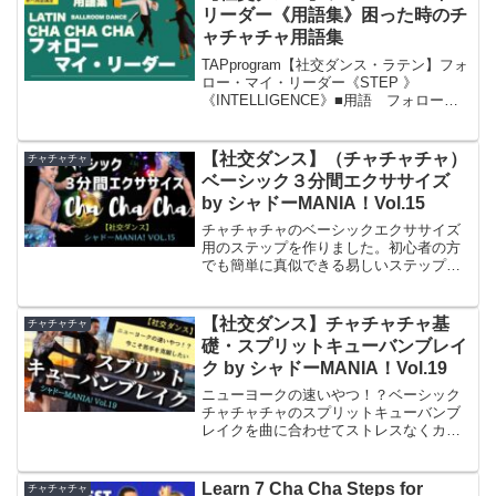
リーダー《用語集》困った時のチ
ャチャチャ用語集
TAPprogram【社交ダンス・ラテン】フォ
ロー・マイ・リーダー《STEP 》
《INTELLIGENCE》■用語 フォロー・
マイ・リーダー■種目 社交ダンス・ラテ
ン・チャチャチャ■2年以上の経験者用■
用途ステップの確認、習得・ステップ名
【社交ダンス】（チャチャチャ）
チャチャチャ
の...
ベーシック３分間エクササイズ
by シャドーMANIA！Vol.15
チャチャチャのベーシックエクササイズ
用のステップを作りました。初心者の方
でも簡単に真似できる易しいステップで
すが、実はすごくすごく重要な基本がた
っぷり詰まったステップを集めました。
エクササイズの後には体の使いかた、足
【社交ダンス】チャチャチャ基
チャチャチャ
の使い方のワンポイントも...
礎・スプリットキューバンブレイ
ク by シャドーMANIA！Vol.19
ニューヨークの速いやつ！？ベーシック
チャチャチャのスプリットキューバンブ
レイクを曲に合わせてストレスなくカッ
コ良く踊るために特に必要な意識をシン
プルに解説します✨（目次）00:00 スプ
リットキューバンブレイクへの想い
Learn 7 Cha Cha Steps for
チャチャチャ