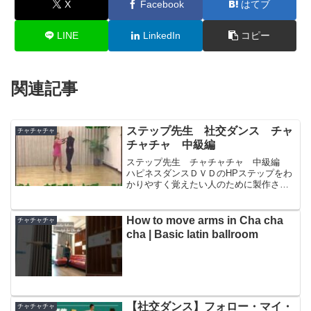
X
Facebook
はてブ
LINE
LinkedIn
コピー
関連記事
ステップ先生 社交ダンス チャ
チャチャチャ
チャチャ 中級編
ステップ先生 チャチャチャ 中級編
ハピネスダンスＤＶＤのHPステップをわ
かりやすく覚えたい人のために製作され
ました！！カウントの入ったスローモー
ション入り。 ＤＶＤを見ながらステップ
の動きに合わせて練習♪デモンストレータ
How to move arms in Cha cha
チャチャチャ
ー：早川午朗＆早川...
cha | Basic latin ballroom
【社交ダンス】フォロー・マイ・
チャチャチャ