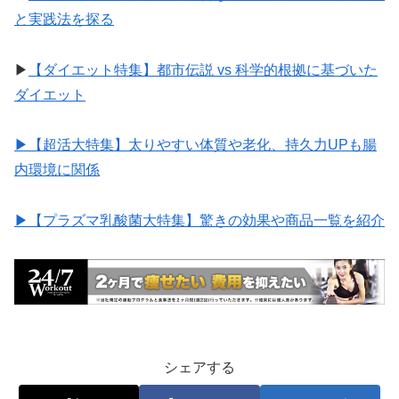
と実践法を探る
▶︎
【ダイエット特集】都市伝説 vs 科学的根拠に基づいた
ダイエット
▶︎【超活大特集】太りやすい体質や老化、持久力UPも腸
内環境に関係
▶︎【プラズマ乳酸菌大特集】驚きの効果や商品一覧を紹介
シェアする