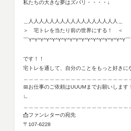
私たちの大きな夢はズバリ・・・・↓
＿人人人人人人人人人人人人人人人人人＿
＞ 宅トレを当たり前の世界にする！ ＜
￣Y^Y^Y^Y^Y^Y^Y^Y^Y^Y^Y^Y^Y^Y^Y^Y^Y￣
です！！
宅トレを通して、自分のことをもっと好きに
＿＿＿＿＿＿＿＿＿＿＿＿＿＿＿＿＿＿＿＿
📅お仕事のご依頼はUUUMまでお願いします
∟
＿＿＿＿＿＿＿＿＿＿＿＿＿＿＿＿＿＿＿＿
📩ファンレターの宛先
〒107-6228