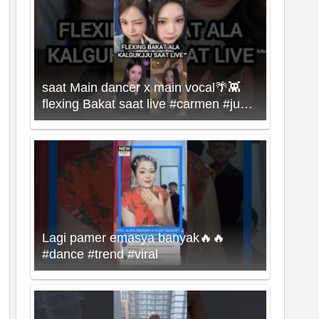
saat Main dancer x main vocal🌴👾
flexing Bakat saat live #carmen #juun
#hearts2hearts #kpop
Lagi pamer emasya banyak🔥🔥
#dance #trend #viral