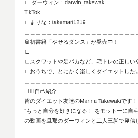
∟ ダーウィン：darwin_takewaki
TikTok
∟まりな：takemari1219
＿＿＿＿＿＿＿＿＿＿＿＿＿＿＿＿＿＿＿＿
📔初書籍「やせるダンス」が発売中！
∟
∟スクワットや足パカなど、宅トレの正しい
∟おうちで、とにかく楽しくダイエットした
＿＿＿＿＿＿＿＿＿＿＿＿＿＿＿＿＿＿＿＿
🙋🏻‍♀️自己紹介
皆のダイエット友達のMarina Takewakiです！
“もっと自分を好きになる！“をモットーに自
の動画を旦那のダーウィンと二人三脚で発信