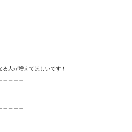
なる人が増えてほしいです！
＿＿＿＿＿
！
＿＿＿＿＿