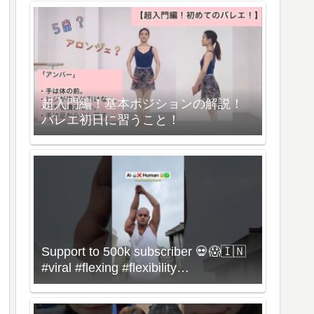
超入門編！基本ポジションの解説！
バレエ初日に習うこと！
Support to 500k subscriber 💀😱🇮🇳
#viral #flexing #flexibility
#bonebreaking #dance #omg