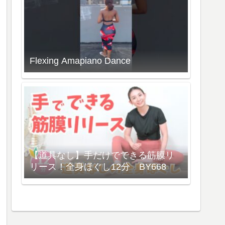
Flexing Amapiano Dance
【道具なし】手だけでできる筋膜リ
リース！全身ほぐし12分 BY668