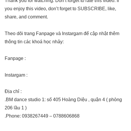
Thank you for watching. Don’t forget to rate this video. If
you enjoy this video, don’t forget to SUBSCRIBE, like,
share, and comment.
Theo dõi trang Fanpage và Instargam để cập nhật thêm
thông tin các khoá học nhảy:
Fanpage :
Instargam :
Địa chỉ :
.BM dance studio 1: số 405 Hoàng Diệu , quận 4 ( phòng
206 lầu 1 )
.Phone: 0938267449 – 0788606868