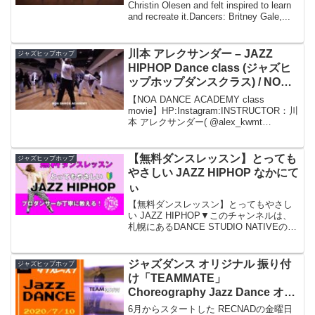
Christin Olesen and felt inspired to learn
and recreate it.Dancers: Britney Gale,...
川本 アレクサンダー – JAZZ
ジャズヒップホップ
HIPHOP Dance class (ジャズヒ
ップホップダンスクラス) / NOA
DANCE ACADEMY
【NOA DANCE ACADEMY class
movie】HP:Instagram:INSTRUCTOR：川
本 アレクサンダー( @alex_kwmt
)HP:Genre：JAZZ HIPHOPHP:Studio：
@noadance_i...
【無料ダンスレッスン】とっても
ジャズヒップホップ
やさしい JAZZ HIPHOP なかにて
ぃ
【無料ダンスレッスン】とってもやさし
い JAZZ HIPHOP▼このチャンネルは、
札幌にあるDANCE STUDIO NATIVEの
YouTubeチャンネルです。【無料ダンス
レッスン】動画配信中!!【チャンネル登
録】登録ボタンを押すだけで続...
ジャズダンス オリジナル 振り付
ジャズヒップホップ
け「TEAMMATE」
Choreography Jazz Dance オン
ラインダンスレッスン
6月からスタートした RECNADの金曜日