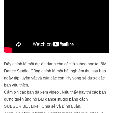
Đây chính là một dự án dành cho các lớp theo học tại BM
Dance Studio. Cũng chính là một bài nghiệm thu sau bao
ngày tập luyện vất vả của các con. Hy vọng sẽ được các
bạn yêu thích.
Cảm ơn các bạn đã xem video . Nếu thấy hay thì các bạn
đừng quên ủng hộ BM dance studio bằng cách
SUBSCRIBE , Like , Chia sẻ và Bình Luận.