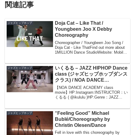
関連記事
Doja Cat – Like That /
ジャズヒップホップ
Youngbeen Joo X Debby
Choreography
Choreographer / Youngbeen Joo Song /
Doja Cat - Like ThatFind out more about
1MILLION Dance StudioWebsite: Mobile
App iO...
いくるる – JAZZ HIPHOP Dance
ジャズヒップホップ
class (ジャズヒップホップダンス
クラス) / NOA DANCE
ACADEMY
【NOA DANCE ACADEMY class
movie】HP:Instagram:INSTRUCTOR：い
くるる ( @ikululu )HP:Genre：JAZZ
HIPHOPHP:Studio：
@noadance_kichijoj...
“Feeling Good” Michael
ジャズヒップホップ
Bublé/Choreography by
Christin Olesen/Dance
Fell in love with this choreography by