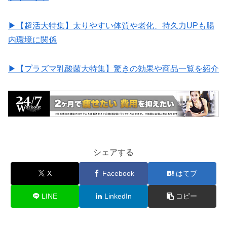
▶︎【超活大特集】太りやすい体質や老化、持久力UPも腸
内環境に関係
▶︎【プラズマ乳酸菌大特集】驚きの効果や商品一覧を紹介
シェアする
X
Facebook
はてブ
LINE
LinkedIn
コピー