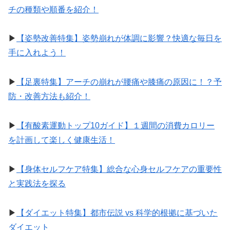
チの種類や順番を紹介！
▶︎
【姿勢改善特集】姿勢崩れが体調に影響？快適な毎日を
手に入れよう！
▶︎
【足裏特集】アーチの崩れが腰痛や膝痛の原因に！？予
防・改善方法も紹介！
▶︎
【有酸素運動トップ10ガイド】１週間の消費カロリー
を計画して楽しく健康生活！
▶︎
【身体セルフケア特集】総合な心身セルフケアの重要性
と実践法を探る
▶︎
【ダイエット特集】都市伝説 vs 科学的根拠に基づいた
ダイエット