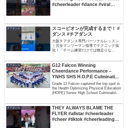
#cheerleader #dance #viral
#gameday #fyp
スコーピオンが完成するまで！ #
チアダンス
ダンス #チアダンス
大阪チアダンス専門パーソナルレッスン
｜完全マンツーマン指導でテクニック強
化！「チーム練習だけでは物足りな
い…」「もっと丁寧に細かく指導してほ
しい！」そんなあなたのための【チアダ
ンス特化・完全個別レッスン】が大阪で
G12 Falcon Winning
チアダンス
受けられます！当教室では、チ...
Cheerdance Performance –
YNHS SHS H.O.P.E Culmination
(Jan. 25, 2023)
Grade 12 Falcon captured the top spot in
the Health Optimizing Physical Education
(HOPE) Senior High School Culmination
...
THEY ALWAYS BLAME THE
チアダンス
FLYER #allstar #cheerleader
#cheer #tiktok #cheerleading
#sydniaaliyah #2022