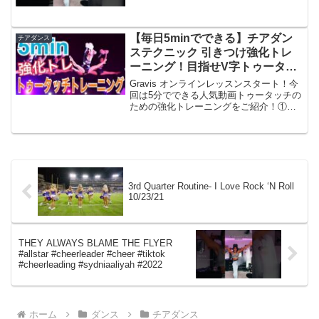
【毎日5minでできる】チアダン
チアダンス
ステクニック 引きつけ強化トレ
ーニング！目指せV字トゥータッ
チ！
Gravis オンラインレッスンスタート！今
回は5分でできる人気動画トゥータッチの
ための強化トレーニングをご紹介！①つ
ま先タッチ腹筋10回②V字タッチ腹筋10
回③キープ10秒④引きつけ練習慣れてき
たら2セット繰り返してやってみよう！気
をつけ...
3rd Quarter Routine- I Love Rock ‘N Roll
10/23/21
THEY ALWAYS BLAME THE FLYER
#allstar #cheerleader #cheer #tiktok
#cheerleading #sydniaaliyah #2022
ホーム
ダンス
チアダンス