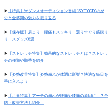
▶︎
【特集】米ダンスオーディション番組 “SYTYCD”の歴
史と全盛期の魅力を振り返る
▶︎
【保存版】肩こり・腰痛もスッキリ！選りすぐり筋膜リ
リースグッズ8選
▶︎
【ストレッチ特集】効果的なストレッチとは？ストレッ
チの種類や順番を紹介！
▶︎
【姿勢改善特集】姿勢崩れが体調に影響？快適な毎日を
手に入れよう！
▶︎
【足裏特集】アーチの崩れが腰痛や膝痛の原因に！？予
防・改善方法も紹介！