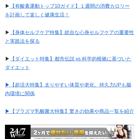
▶︎
【有酸素運動トップ10ガイド】１週間の消費カロリー
を計画して楽しく健康生活！
▶︎
【身体セルフケア特集】総合な心身セルフケアの重要性
と実践法を探る
▶︎
【ダイエット特集】都市伝説 vs 科学的根拠に基づいた
ダイエット
▶︎【超活大特集】太りやすい体質や老化、持久力UPも腸
内環境に関係
▶︎【プラズマ乳酸菌大特集】驚きの効果や商品一覧を紹介