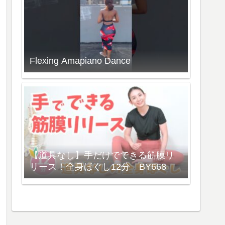
Flexing Amapiano Dance
【道具なし】手だけでできる筋膜リ
リース！全身ほぐし12分 BY668