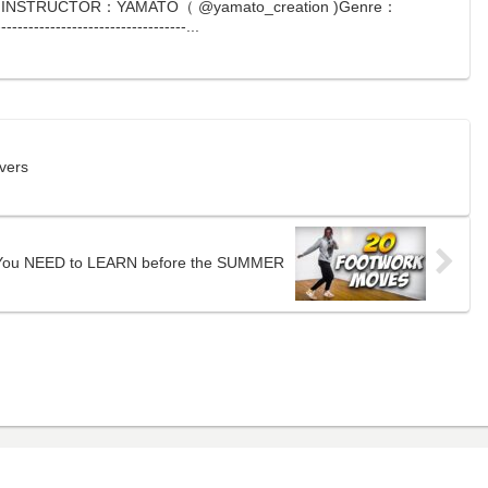
NSTRUCTOR：YAMATO（ @yamato_creation )Genre：
---------------------------...
vers
You NEED to LEARN before the SUMMER