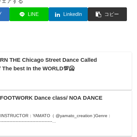
シェアする
ブ
LINE
LinkedIn
コピー
 THE Chicago Street Dance Called
f The best In the WORLD💯🥶
FOOTWORK Dance class/ NOA DANCE
NSTRUCTOR：YAMATO（ @yamato_creation )Genre：
---------------------------...