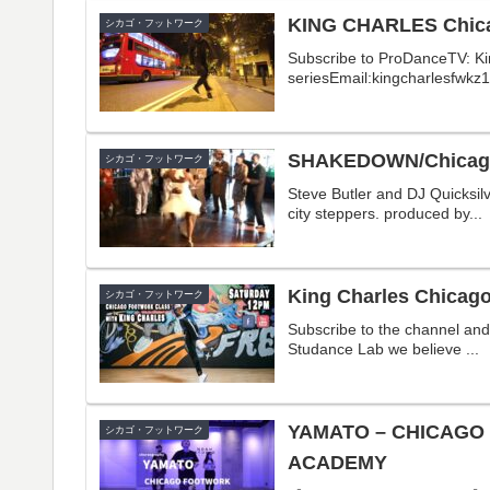
KING CHARLES Chicag
シカゴ・フットワーク
Subscribe to ProDanceTV: K
seriesEmail:kingcharlesfwkz
SHAKEDOWN/Chicago
シカゴ・フットワーク
Steve Butler and DJ Quicksil
city steppers. produced by...
King Charles Chicago
シカゴ・フットワーク
Subscribe to the channel and 
Studance Lab we believe ...
YAMATO – CHICAGO 
シカゴ・フットワーク
ACADEMY