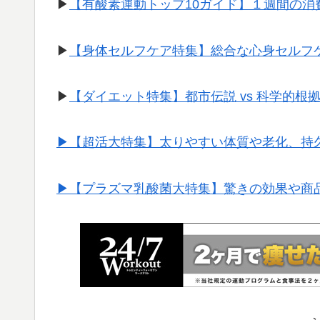
▶︎
【有酸素運動トップ10ガイド】１週間の
▶︎
【身体セルフケア特集】総合な心身セルフ
▶︎
【ダイエット特集】都市伝説 vs 科学的根
▶︎【超活大特集】太りやすい体質や老化、持
▶︎【プラズマ乳酸菌大特集】驚きの効果や商