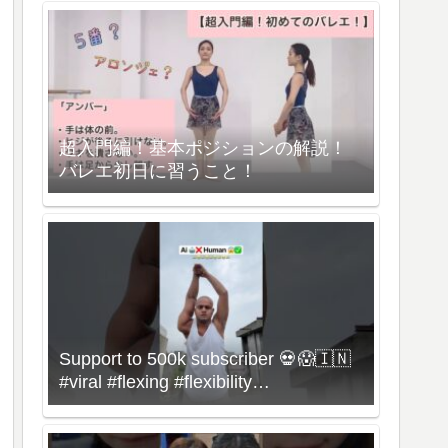
超入門編！基本ポジションの解説！
バレエ初日に習うこと！
Support to 500k subscriber 💀😱🇮🇳
#viral #flexing #flexibility
#bonebreaking #dance #omg