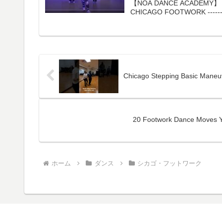
【NOA DANCE ACADEMY】 I
CHICAGO FOOTWORK -------------
Chicago Stepping Basic Maneu
20 Footwork Dance Moves 
ホーム
ダンス
シカゴ・フットワーク