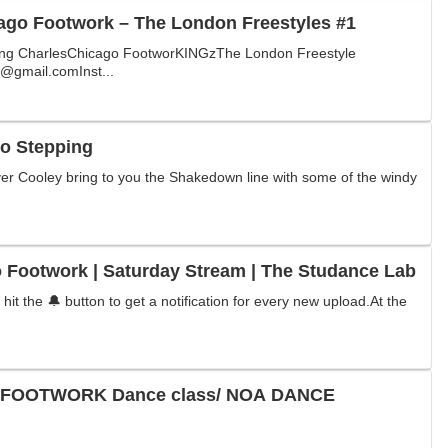
o Footwork – The London Freestyles #1
ing CharlesChicago FootworKINGzThe London Freestyle
1@gmail.comInst...
 Stepping
ver Cooley bring to you the Shakedown line with some of the windy
 Footwork | Saturday Stream | The Studance Lab
hit the 🔔 button to get a notification for every new upload.At the
FOOTWORK Dance class/ NOA DANCE