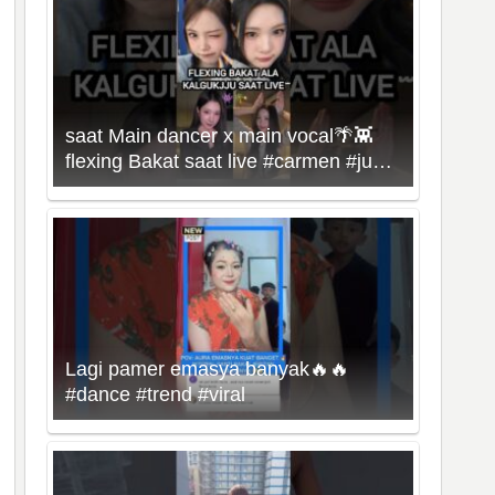
saat Main dancer x main vocal🌴👾
flexing Bakat saat live #carmen #juun
#hearts2hearts #kpop
Lagi pamer emasya banyak🔥🔥
#dance #trend #viral