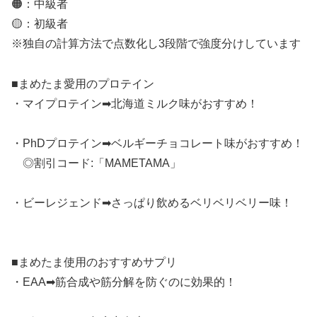
🟠：中級者
🟡：初級者
※独自の計算方法で点数化し3段階で強度分けしています
■まめたま愛用のプロテイン
・マイプロテイン➡︎北海道ミルク味がおすすめ！
・PhDプロテイン➡︎ベルギーチョコレート味がおすすめ！
◎割引コード:「MAMETAMA」
・ビーレジェンド➡︎さっぱり飲めるベリベリベリー味！
■まめたま使用のおすすめサプリ
・EAA➡︎筋合成や筋分解を防ぐのに効果的！