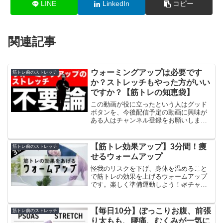
LINE
LinkedIn
コピー
関連記事
ウォーミングアップは必要です
筋トレ前のストレッチ
か？ストレッチもやった方がいい
ですか？【筋トレの知恵袋】
この動画が役に立ったという人はグッド
ボタンを、今後配信予定の動画に興味が
ある人はチャンネル登録をお願いしま
す。ーーー参考文献ーーーーーーGakuto
Katakuraとはーーー片倉 岳人（かたく
ら がくと）ダイエットの食事や運動、
【筋トレ効果アップ】3分間！痩
筋トレ前のストレッチ
サプリにつ...
せるウォームアップ
怪我のリスクを下げ、身体を温めること
で筋トレの効果を上げるウォームアップ
です。楽しく準備運動しよう！🌿チャン
ネル登録してね！🔔通知をオンにすると
ライブ配信などのお知らせが届くよ！🥛
オリジナルプロテインLOMY👚おすすめ
【毎日10分】ぽっこりお腹、前張
筋トレ前のストレッチ
のトレーニングウェアS...
り太もも、腰痛、むくみが一気に