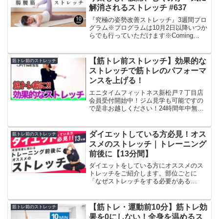
解消されるストレッチ #637
『究極の姿勢改善ストレッチ』3週間プロ
グラム※プログラムは10月2日以降いつか
らでも行っていただけます※Coming
Soonの新作4本の動画は10月1日以降、順
次公開していきます『B-life Studio』 10
日間無料キャンペーン実施...
【筋トレ前ストレッチ】効果的な
筋トレ前のストレッチ
ストレッチで筋トレのパフォーマ
ンスを上げる！
エニタイムフィットネス新松戸７丁目店
会員受付開始中！ジム見学も可能ですの
で是非お越しください！24時間年中無
休 ¥6,980(＋税)/月クラブの特徴はこち
ら！〒270-0034千葉県松戸市新松戸7-2
1FJR武蔵野線、つくばエクスプレス線...
ダイエットしている方必見！オス
筋トレ前のストレッチ
スメのストレッチ｜トレーニング
前後に【13分間】
ダイエットをしている方にオススメのス
トレッチをご紹介します。部位ごとに
「なぜストレッチをする必要がある
か？」を解説しています。ぜひ、解説を
聞きながら実践してみてください。【お
すすめの頻度】週4回以上～毎日【おすす
【筋トレ・運動前10分】筋トレ効
筋トレ前のストレッチ
めのタイミング】筋トレ前後や...
果を0にしない！全身を温めるス