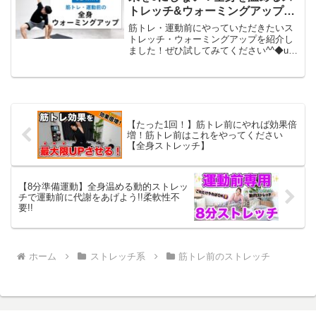
トレッチ&ウォーミングアップ
（ダイナミック（動的）ストレッ
筋トレ・運動前にやっていただきたいス
チ・運動不足解消・HIIT前）
トレッチ・ウォーミングアップを紹介し
ました！ぜひ試してみてください^^◆uFit
公式LINEにて、1週間メニューを無料で
配信中！◆種目一覧0:05 1. 立って股関節
回し（右）0:35 2. 立って股関節...
【たった1回！】筋トレ前にやれば効果倍
増！筋トレ前はこれをやってください
【全身ストレッチ】
【8分準備運動】全身温める動的ストレッ
チで運動前に代謝をあげよう!!柔軟性不
要!!
ホーム
ストレッチ系
筋トレ前のストレッチ