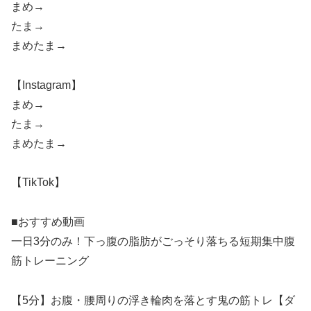
まめ→
たま→
まめたま→
【Instagram】
まめ→
たま→
まめたま→
【TikTok】
■おすすめ動画
一日3分のみ！下っ腹の脂肪がごっそり落ちる短期集中腹
筋トレーニング
【5分】お腹・腰周りの浮き輪肉を落とす鬼の筋トレ【ダ