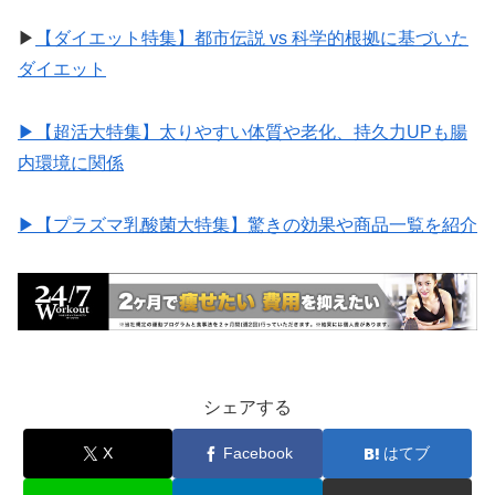
▶︎
【ダイエット特集】都市伝説 vs 科学的根拠に基づいた
ダイエット
▶︎【超活大特集】太りやすい体質や老化、持久力UPも腸
内環境に関係
▶︎【プラズマ乳酸菌大特集】驚きの効果や商品一覧を紹介
シェアする
X
Facebook
はてブ