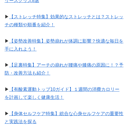
リースグッズ8選
▶︎
【ストレッチ特集】効果的なストレッチとは？ストレッ
チの種類や順番を紹介！
▶︎
【姿勢改善特集】姿勢崩れが体調に影響？快適な毎日を
手に入れよう！
▶︎
【足裏特集】アーチの崩れが腰痛や膝痛の原因に！？予
防・改善方法も紹介！
▶︎
【有酸素運動トップ10ガイド】１週間の消費カロリー
を計画して楽しく健康生活！
▶︎
【身体セルフケア特集】総合な心身セルフケアの重要性
と実践法を探る