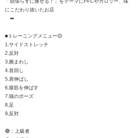
「頑張らずに痩せる！」をテーマにPFCやカロリー、味
にこだわり抜いたお店
➡︎
■トレーニングメニュー🟡
1.サイドストレッチ
2.反対
3.腕まわし
4.首回し
5.肩伸ばし
6.腹筋を伸ばす
7.猫のポーズ
8.足
9.反対
🔴：上級者