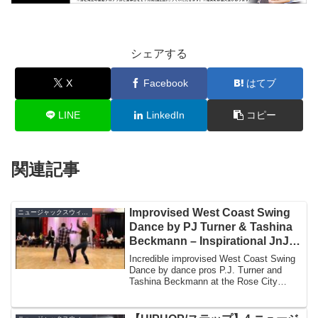
シェアする
X
Facebook
はてブ
LINE
LinkedIn
コピー
関連記事
Improvised West Coast Swing
ニュージャックスウィング
Dance by PJ Turner & Tashina
Beckmann – Inspirational JnJ
(2017)
Incredible improvised West Coast Swing
Dance by dance pros P.J. Turner and
Tashina Beckmann at the Rose City
Swing 2017....