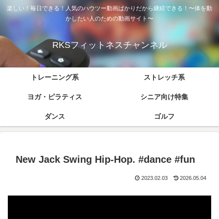
楽しい！毎日できる！人気のハウツー動画ばかりだから継続できる！〜体を動
かしたい人のための動画サイト〜
RKSフィットネスチャンネル
トレーニング系
ストレッチ系
ヨガ・ピラティス
シニア向け特集
ダンス
ゴルフ
New Jack Swing Hip-Hop. #dance #fun
2023.02.03
2026.05.04