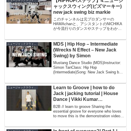
【HIPHOP/ステップ】4.ニュージ
ニュージャックスウィング
ャックスウィング(ビズマーキー)
new jack swing biz markie
このチャンネルは元プロダンサーの
HAMAchanと、アシスタントのNICHIKA
が今流行りのダンスやステップをわかり
やすくお教えします。今回は、
○HIPHOP/ステップ 4.ニュージャックス
ウィング(ビズマーキー) new jack swi...
MDS | Hip Hop – Intermediate
ニュージャックスウィング
(Wrecks N Effect – New Jack
Swing) by Simon
Mustang Dance Studio (MDS)Instructor:
Simon TanClass: Hip Hop
(Intermediate)Song: New Jack Swing by
Wrecks N EffectFor m...
Learn to Groove | how to do
ニュージャックスウィング
Jack | jacking tutorial | House
Dance | Vikki Kumar
#socialdance #music
B2B // learn to groove Sharing the
essential groove for everyone who loves
to move this is the demonstration video
of Ja...