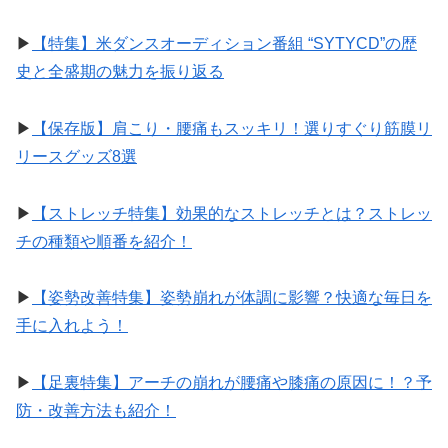
▶︎
【特集】米ダンスオーディション番組 “SYTYCD”の歴
史と全盛期の魅力を振り返る
▶︎
【保存版】肩こり・腰痛もスッキリ！選りすぐり筋膜リ
リースグッズ8選
▶︎
【ストレッチ特集】効果的なストレッチとは？ストレッ
チの種類や順番を紹介！
▶︎
【姿勢改善特集】姿勢崩れが体調に影響？快適な毎日を
手に入れよう！
▶︎
【足裏特集】アーチの崩れが腰痛や膝痛の原因に！？予
防・改善方法も紹介！