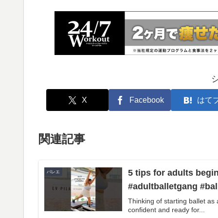
X
Facebook
はて
関連記事
5 tips for adults begi
バレエ
#adultballetgang #ba
Thinking of starting ballet a
confident and ready for...