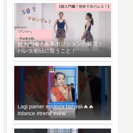
超入門編！基本ポジションの解説！
バレエ初日に習うこと！
Lagi pamer emasya banyak🔥🔥
#dance #trend #viral