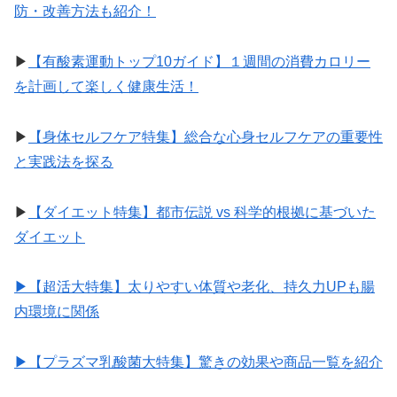
防・改善方法も紹介！
▶︎
【有酸素運動トップ10ガイド】１週間の消費カロリー
を計画して楽しく健康生活！
▶︎
【身体セルフケア特集】総合な心身セルフケアの重要性
と実践法を探る
▶︎
【ダイエット特集】都市伝説 vs 科学的根拠に基づいた
ダイエット
▶︎【超活大特集】太りやすい体質や老化、持久力UPも腸
内環境に関係
▶︎【プラズマ乳酸菌大特集】驚きの効果や商品一覧を紹介