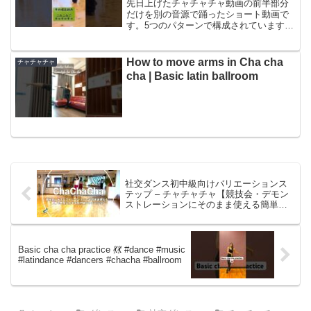
先日上げたチャチャチャ動画の前半部分
だけを別の音源で踊ったショート動画で
す。5つのパターンで構成されていますひ
とつひとつの動きを練習したあと、4小節
ずつ組み合わせて踊ることでルーティン
として楽しく練習できます。音楽に合わ
How to move arms in Cha cha
チャチャチャ
せること、ステップと...
cha | Basic latin ballroom
社交ダンス初中級向けバリエーションス
テップ – チャチャチャ【競技会・デモン
ストレーションにそのまま使える簡単で
見映えのするバリエーション/チャチャチ
ャ】
Basic cha cha practice 💃💃 #dance #music
#latindance #dancers #chacha #ballroom