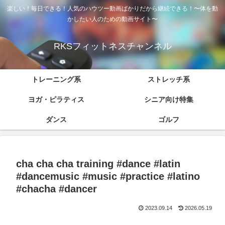
楽しい！毎日できる！人気のハウツー動画ばかりだから継続できる！〜体を動
かしたい人のための動画サイト〜
RKSフィットネスチャンネル
トレーニング系
ストレッチ系
ヨガ・ピラティス
シニア向け特集
ダンス
ゴルフ
cha cha cha training #dance #latin
#dancemusic #music #practice #latino
#chacha #dancer
2023.09.14
2026.05.19