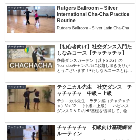
Rutgers Ballroom – Silver
チャチャチャ
International Cha-Cha Practice
Routine
Rutgers Ballroom - Silver Latin Cha-Cha
【初心者向け】社交ダンス入門た
チャチャチャ
しなみコース【チャチャチャ】
齊藤ダンスガーデン（以下SDG）の
YouTubeチャンネルにお越し頂きありが
とうございます！◾️たしなみコースとは
SDGでは体験レッスンが終わったら「社
交ダンスたしなみコース」をオススメし
ています。たしなみコースでは、合計5回
テクニカル先生 社交ダンス チ
チャチャチャ
の個人レッスン...
ャチャチャ 中級～上級
テクニカル先生 ラテン編（チャチャチ
ャ）Vol.12 （中級～上級） ハピネス
ダンスＤＶＤのHP基礎を習得して、物足
りなくなった方へハイレベルなテクニッ
クが身につきます！カウント＆スローモ
ーション入りで、わかりやすさＮＯ１！
チャチャチャ 初級向け基礎練習
チャチャチャ
デモンストレータ...
ルーティン