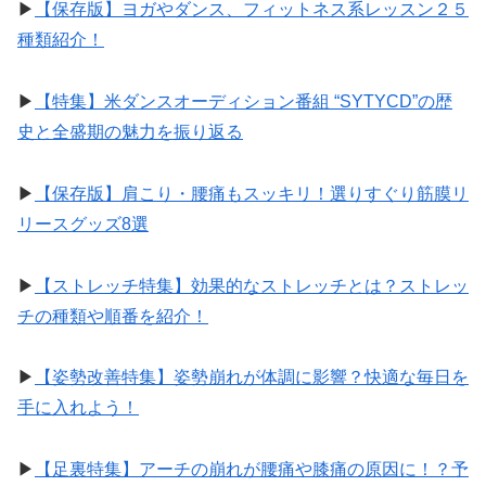
▶︎
【保存版】ヨガやダンス、フィットネス系レッスン２５
種類紹介！
▶︎
【特集】米ダンスオーディション番組 “SYTYCD”の歴
史と全盛期の魅力を振り返る
▶︎
【保存版】肩こり・腰痛もスッキリ！選りすぐり筋膜リ
リースグッズ8選
▶︎
【ストレッチ特集】効果的なストレッチとは？ストレッ
チの種類や順番を紹介！
▶︎
【姿勢改善特集】姿勢崩れが体調に影響？快適な毎日を
手に入れよう！
▶︎
【足裏特集】アーチの崩れが腰痛や膝痛の原因に！？予