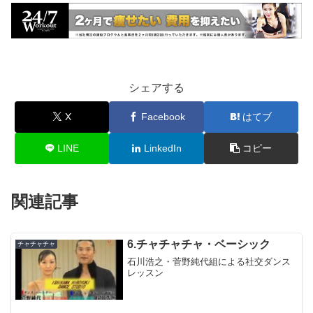
シェアする
X
Facebook
はてブ
LINE
LinkedIn
コピー
関連記事
6.チャチャチャ・ベーシック
チャチャチャ
石川浩之・菅野純代組による社交ダンス
レッスン