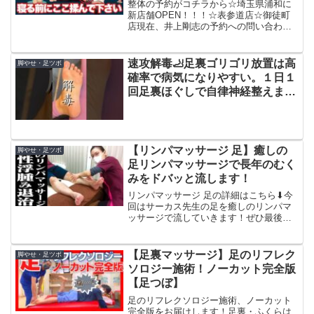
整体の予約がコチラから☆埼玉県浦和に
新店舗OPEN！！！☆表参道店☆御徒町
店現在、井上剛志の予約への問い合わせ
が多くなってしまった為ご新規様の受け
入れをストップさせて頂いております。
大変申し訳ございませんが、予約状況が
速攻解毒🦶足裏ゴリゴリ放置は高
脚やせ・足ツボ
落ち着き次第予約受付を...
確率で病気になりやすい。１日１
回足裏ほぐしで自律神経整えまし
ょう #自律神経 #自律神経失調症
#足ツボ
【リンパマッサージ 足】癒しの
脚やせ・足ツボ
足リンパマッサージで長年のむく
みをドバッと流します！
リンパマッサージ 足の詳細はこちら⬇今
回はサーカス先生の足を癒しのリンパマ
ッサージで流していきます！ぜひ最後ま
でご笑覧ください！●Cannaのキャンペー
ン情報はこちら⬇●LINEスタンプやカンナ
吸い玉の購入こちら⬇●Cannaの提携院
【足裏マッサージ】足のリフレク
脚やせ・足ツボ
紹...
ソロジー施術！ノーカット完全版
【足つぼ】
足のリフレクソロジー施術、ノーカット
完全版をお届けします！足裏・ふくらは