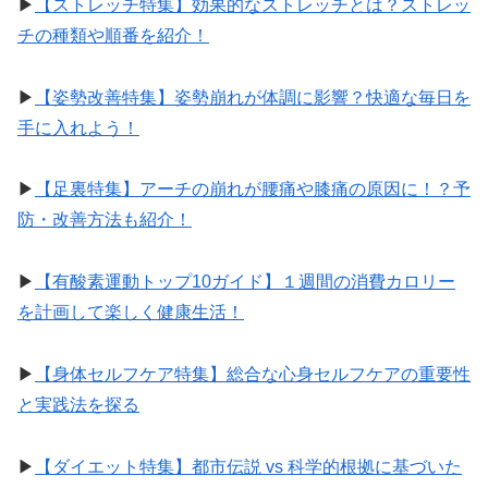
▶︎
【ストレッチ特集】効果的なストレッチとは？ストレッ
チの種類や順番を紹介！
▶︎
【姿勢改善特集】姿勢崩れが体調に影響？快適な毎日を
手に入れよう！
▶︎
【足裏特集】アーチの崩れが腰痛や膝痛の原因に！？予
防・改善方法も紹介！
▶︎
【有酸素運動トップ10ガイド】１週間の消費カロリー
を計画して楽しく健康生活！
▶︎
【身体セルフケア特集】総合な心身セルフケアの重要性
と実践法を探る
▶︎
【ダイエット特集】都市伝説 vs 科学的根拠に基づいた