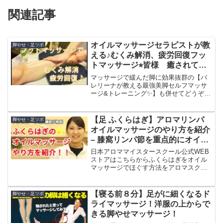
関連記事
オイルマッサージセラピストが教
脚やせ・足ツボ
える♪むくみ解消、疲労回復フッ
トマッサージ⭐︎皆様 癒されてく
ださい♪[oil massage foot
マッサージで緩んだ脚に効果抜群の【バ
therapist how to]
レリーナが教える最強美脚セルフマッサ
ージ&トレーニング✨】も併せてどうぞ♪
扁平足 むくみ 像脚などお悩みの方は、お
家で出来るのでお試しください↓KAYAメ
ソッド®︎マスターセラピスト 三浦百代
【足 ふくらはぎ】アロマリンパ
脚やせ・足ツボ
が皆様の疲れ...
オイルマッサージのやり方を紹介
– 膝窩リンパ節を重点的にオイル
マッサージで流す方法 –
日本アロママイスタースクール公式WEB
Aromatherapy Massage of Calf
ストアはこちらからふくらはぎをオイル
マッサージでほぐす方法をアロマスクー
ル講師が丁寧にわかりやすく解説しま
す。膝裏の膝窩リンパ節を重点的に流し
ます！初心者だけでなく現役のセラピス
【寝る前８分】足がに細くなるド
脚やせ・足ツボ
トさんにも活用していただ...
ライマッサージ！洋服の上からで
きる脚やせマッサージ！