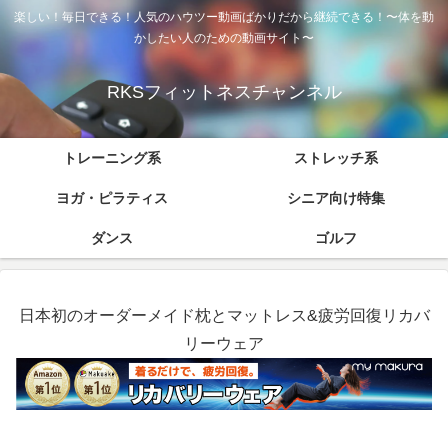
楽しい！毎日できる！人気のハウツー動画ばかりだから継続できる！〜体を動
かしたい人のための動画サイト〜
RKSフィットネスチャンネル
トレーニング系
ストレッチ系
ヨガ・ピラティス
シニア向け特集
ダンス
ゴルフ
日本初のオーダーメイド枕とマットレス&疲労回復リカバ
リーウェア