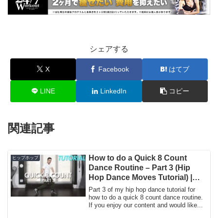
シェアする
X
Facebook
はてブ
LINE
LinkedIn
コピー
関連記事
How to do a Quick 8 Count
ヒップホップ
Dance Routine – Part 3 (Hip
Hop Dance Moves Tutorial) |
Mihran Kirakosian
Part 3 of my hip hop dance tutorial for
how to do a quick 8 count dance routine.
If you enjoy our content and would like...