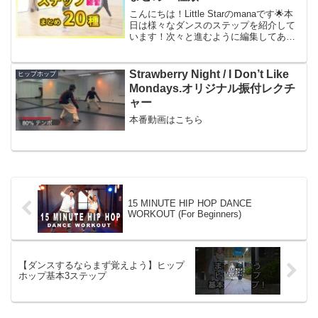
こんにちは！Little Starのmanaです🌟本
日は様々なダンスのステップを紹介して
います！次々と進むように編集してあり
ますので、必要に応じて動画を停止し、
確認してみてください★比較的ベーシッ
クな形でお見せできるよう意識していま
Strawberry Night / I Don’t Like
ヒップホップ
すが、あ...
Mondays.オリジナル振付レクチ
ャー
本番動画はこちら
15 MINUTE HIP HOP DANCE
WORKOUT (For Beginners)
【ダンスするならまず覚えよう】ヒップ
ホップ基本3ステップ