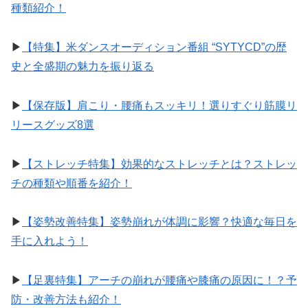
種類紹介！
▶︎
【特集】米ダンスオーディション番組 “SYTYCD”の歴
史と全盛期の魅力を振り返る
▶︎
【保存版】肩こり・腰痛もスッキリ！選りすぐり筋膜リ
リースグッズ8選
▶︎
【ストレッチ特集】効果的なストレッチとは？ストレッ
チの種類や順番を紹介！
▶︎
【姿勢改善特集】姿勢崩れが体調に影響？快適な毎日を
手に入れよう！
▶︎
【足裏特集】アーチの崩れが腰痛や膝痛の原因に！？予
防・改善方法も紹介！