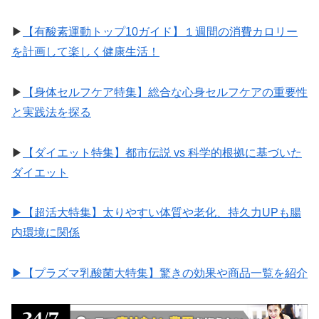
▶︎
【有酸素運動トップ10ガイド】１週間の消費カロリー
を計画して楽しく健康生活！
▶︎
【身体セルフケア特集】総合な心身セルフケアの重要性
と実践法を探る
▶︎
【ダイエット特集】都市伝説 vs 科学的根拠に基づいた
ダイエット
▶︎【超活大特集】太りやすい体質や老化、持久力UPも腸
内環境に関係
▶︎【プラズマ乳酸菌大特集】驚きの効果や商品一覧を紹介