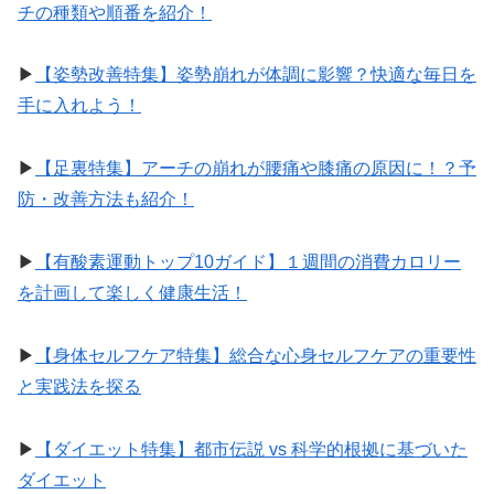
チの種類や順番を紹介！
▶︎
【姿勢改善特集】姿勢崩れが体調に影響？快適な毎日を
手に入れよう！
▶︎
【足裏特集】アーチの崩れが腰痛や膝痛の原因に！？予
防・改善方法も紹介！
▶︎
【有酸素運動トップ10ガイド】１週間の消費カロリー
を計画して楽しく健康生活！
▶︎
【身体セルフケア特集】総合な心身セルフケアの重要性
と実践法を探る
▶︎
【ダイエット特集】都市伝説 vs 科学的根拠に基づいた
ダイエット