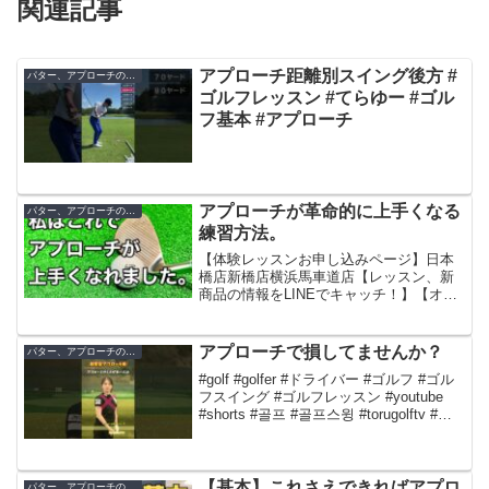
関連記事
アプローチ距離別スイング後方 #
パター、アプローチの練習方法
ゴルフレッスン #てらゆー #ゴル
フ基本 #アプローチ
アプローチが革命的に上手くなる
パター、アプローチの練習方法
練習方法。
【体験レッスンお申し込みページ】日本
橋店新橋店横浜馬車道店【レッスン、新
商品の情報をLINEでキャッチ！】【オリ
ジナルグッズはこちらから】【新店舗オ
ープンに伴いゴルフコーチ再募集！】興
味のある方はこちらを一読してからご応
アプローチで損してませんか？
パター、アプローチの練習方法
募ください。【TER...
#golf #golfer #ドライバー #ゴルフ #ゴル
フスイング #ゴルフレッスン #youtube
#shorts #골프 #골프스윙 #torugolftv #ト
ールゴルフ #とーるゴルフ #一松紅実 #く
るみちゃん #linkcu...
【基本】これさえできればアプロ
パター、アプローチの練習方法