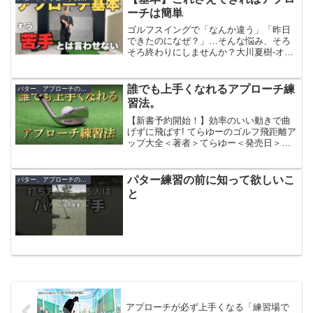
ーチは簡単
ゴルフスイングで「なんか違う」「昨日
できたのになぜ？」…そんな悩み、そろ
そろ終わりにしませんか？大川夏樹-オン
ラインゴルフラボ-では、独自理論「ツー
ポイントメソッド」を軸に、スイングの
本質を徹底解説。動きを“2点”で捉えるこ
誰でも上手くなれるアプローチ練
パター、アプローチの練習方法
とで、感覚ではな...
習法。
【新書予約開始！】効率のいい動きで曲
げずに飛ばす! てらゆーのゴルフ飛距離ア
ップ大全＜著者＞てらゆー＜発売日＞
2025年3月1日＜Amazon URL＞【レッス
ンスタジオ大反響に伴いゴルフコーチ募
集！】興味のある方はこちらを一読して
パター練習の前に知って欲しいこ
パター、アプローチの練習方法
からご応...
と
アプローチが必ず上手くなる「練習場で