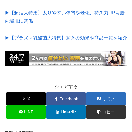
▶︎【超活大特集】太りやすい体質や老化、持久力UPも腸
内環境に関係
▶︎【プラズマ乳酸菌大特集】驚きの効果や商品一覧を紹介
シェアする
X
Facebook
はてブ
LINE
LinkedIn
コピー