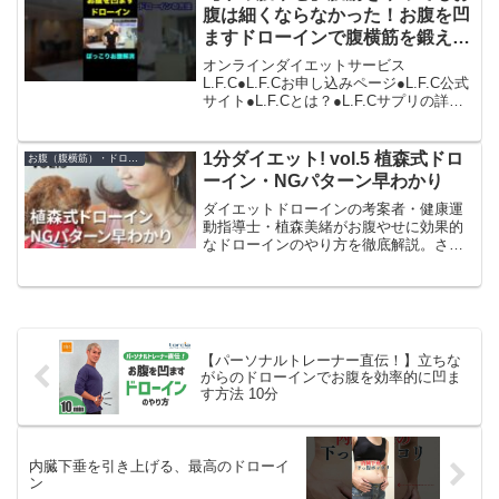
腹は細くならなかった！お腹を凹
ますドローインで腹横筋を鍛えて
ぽっこりお腹解消 #Shorts
オンラインダイエットサービス
L.F.C●L.F.Cお申し込みページ●L.F.C公式
サイト●L.F.Cとは？●L.F.Cサプリの詳細●
藤井拓也オンラインショップ●藤井拓也ツ
イッター●藤井公式LINE●藤井拓也セカン
ドチャンネル●藤井のダイエッ...
1分ダイエット! vol.5 植森式ドロ
お腹（腹横筋）・ドローイン
ーイン・NGパターン早わかり
ダイエットドローインの考案者・健康運
動指導士・植森美緒がお腹やせに効果的
なドローインのやり方を徹底解説。さく
っと1分シリーズで、ダイエットをはじ
め、知らないと損する健康情報を発信。
質問やリクエストもお受けします。 ●植
森美緒公式サイト ↑...
【パーソナルトレーナー直伝！】立ちな
がらのドローインでお腹を効率的に凹ま
す方法 10分
内臓下垂を引き上げる、最高のドローイ
ン