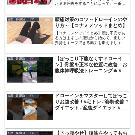
たまま呼吸をすることによって、一番奥
にある腹横筋まで収縮させることが出来
ます。特別な技術は必要なし！運動が苦
手な人でも安心して出来ます。普通の筋
腰痛対策のコツ～ドローインのや
お腹（腹横筋）・ドローイン
トレではなかなか鍛えるこ...
り方～【コナミメソッドまとめ】
【コナミメソッドまとめ】腰に不安があ
る方はまずこの運動から始めて、正しい
姿勢をキープできる筋力を鍛えましょ
う。【コナミメソッドまとめ】とはコナ
ミスポーツクラブで提供してきた、子ど
もへの運動の教え方や美しい体づくりの
【ぽっこり下腹なくすドローイ
お腹（腹横筋）・ドローイン
ノウハウを動画でまとめたW...
ン】骨盤を正常な位置に改善！お
腹体幹呼吸法トレーニング🔥 #ダ
イエット #脂肪燃焼 #痩せる運動
ドローインをマスターしてぽっこ
お腹（腹横筋）・ドローイン
りお腹改善！#宅トレ #姿勢改善 #
ダイエット #産後ダイエット #く
びれ
【下っ腹やせ】腹筋をやってもお
お腹（腹横筋）・ドローイン