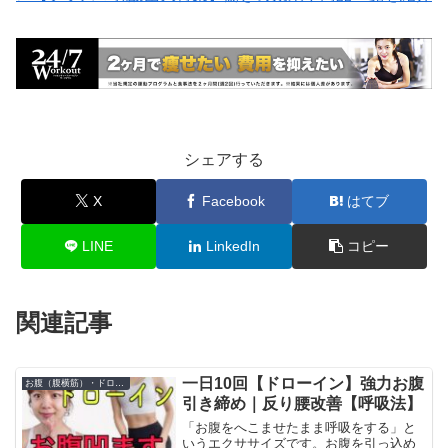
シェアする
X
Facebook
はてブ
LINE
LinkedIn
コピー
関連記事
一日10回【ドローイン】強力お腹
お腹（腹横筋）・ドローイン
引き締め｜反り腰改善【呼吸法】
「お腹をへこませたまま呼吸をする」と
いうエクササイズです。お腹を引っ込め