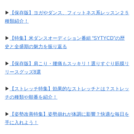
▶︎
【保存版】ヨガやダンス、フィットネス系レッスン２５
種類紹介！
▶︎
【特集】米ダンスオーディション番組 “SYTYCD”の歴
史と全盛期の魅力を振り返る
▶︎
【保存版】肩こり・腰痛もスッキリ！選りすぐり筋膜リ
リースグッズ8選
▶︎
【ストレッチ特集】効果的なストレッチとは？ストレッ
チの種類や順番を紹介！
▶︎
【姿勢改善特集】姿勢崩れが体調に影響？快適な毎日を
手に入れよう！