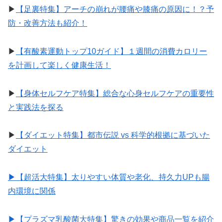
▶︎
【足裏特集】アーチの崩れが腰痛や膝痛の原因に！？予
防・改善方法も紹介！
▶︎
【有酸素運動トップ10ガイド】１週間の消費カロリー
を計画して楽しく健康生活！
▶︎
【身体セルフケア特集】総合な心身セルフケアの重要性
と実践法を探る
▶︎
【ダイエット特集】都市伝説 vs 科学的根拠に基づいた
ダイエット
▶︎【超活大特集】太りやすい体質や老化、持久力UPも腸
内環境に関係
▶︎【プラズマ乳酸菌大特集】驚きの効果や商品一覧を紹介