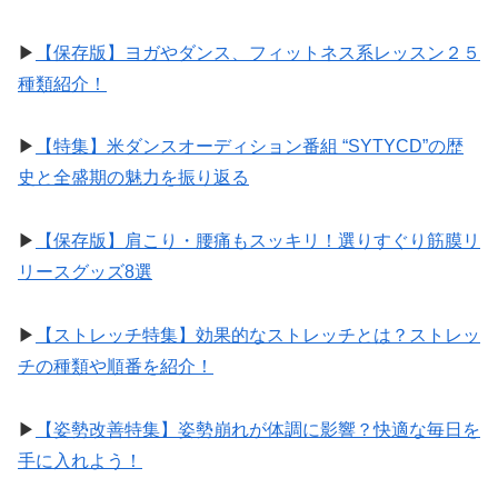
▶︎
【保存版】ヨガやダンス、フィットネス系レッスン２５
種類紹介！
▶︎
【特集】米ダンスオーディション番組 “SYTYCD”の歴
史と全盛期の魅力を振り返る
▶︎
【保存版】肩こり・腰痛もスッキリ！選りすぐり筋膜リ
リースグッズ8選
▶︎
【ストレッチ特集】効果的なストレッチとは？ストレッ
チの種類や順番を紹介！
▶︎
【姿勢改善特集】姿勢崩れが体調に影響？快適な毎日を
手に入れよう！