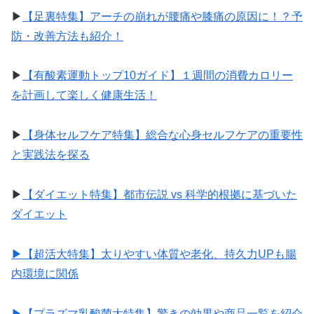
▶︎
【足裏特集】アーチの崩れが腰痛や膝痛の原因に！？予
防・改善方法も紹介！
▶︎
【有酸素運動トップ10ガイド】１週間の消費カロリー
を計画して楽しく健康生活！
▶︎
【身体セルフケア特集】総合な心身セルフケアの重要性
と実践法を探る
▶︎
【ダイエット特集】都市伝説 vs 科学的根拠に基づいた
ダイエット
▶︎【超活大特集】太りやすい体質や老化、持久力UPも腸
内環境に関係
▶︎【プラズマ乳酸菌大特集】驚きの効果や商品一覧を紹介