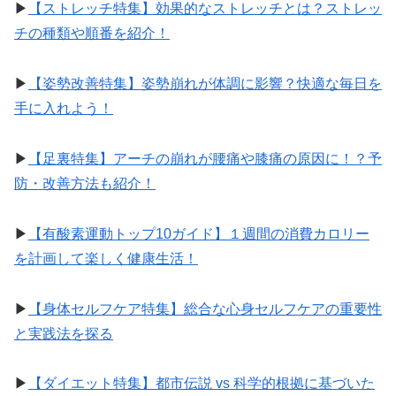
▶︎
【ストレッチ特集】効果的なストレッチとは？ストレッ
チの種類や順番を紹介！
▶︎
【姿勢改善特集】姿勢崩れが体調に影響？快適な毎日を
手に入れよう！
▶︎
【足裏特集】アーチの崩れが腰痛や膝痛の原因に！？予
防・改善方法も紹介！
▶︎
【有酸素運動トップ10ガイド】１週間の消費カロリー
を計画して楽しく健康生活！
▶︎
【身体セルフケア特集】総合な心身セルフケアの重要性
と実践法を探る
▶︎
【ダイエット特集】都市伝説 vs 科学的根拠に基づいた