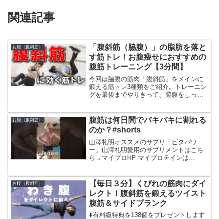
関連記事
「腹斜筋（脇腹）」の脂肪を落と
お腹（腹斜筋）
す筋トレ！お腹痩せにおすすめの
腹筋トレーニング【3分間】
今回は脇腹の筋肉「腹斜筋」をメインに
鍛える筋トレ3種類をご紹介。トレーニン
グを最後までやりきって、脇腹をしっか
り引き締めていきましょう。筋トレ初心
者の方も、ぜひチャレンジしてみてくだ
さい。ReebokONEエリート /フィットネ
腹筋は何日間でバキバキに割れる
お腹（腹斜筋）
スランニング...
のか？#shorts
山澤礼明オススメのサプリ「ビタパワ
ー」山澤礼明愛用のサプリメントはこち
ら→マイプロHP マイプロテインは
『YAMASAWA』コードを使うとどんな
セール時でも更に１％安くなりますので
是非。通常セールが50%引きなら51%引
【毎日３分】くびれの筋肉にダイ
お腹（腹斜筋）
になります。山澤オス...
レクト！腹斜筋を鍛えるツイスト
腹筋＆サイドプランク
⬇️有料級特典を138個をプレゼントします