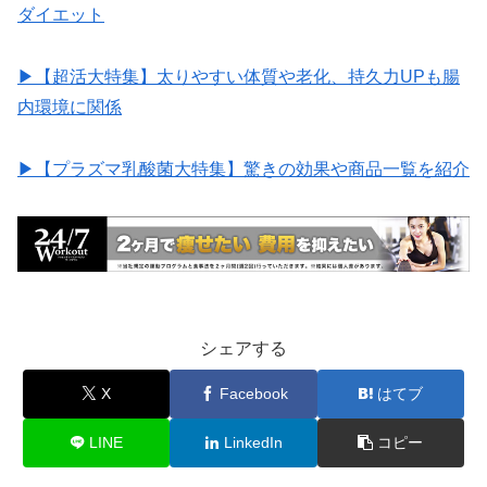
ダイエット
▶︎【超活大特集】太りやすい体質や老化、持久力UPも腸
内環境に関係
▶︎【プラズマ乳酸菌大特集】驚きの効果や商品一覧を紹介
シェアする
X
Facebook
はてブ
LINE
LinkedIn
コピー