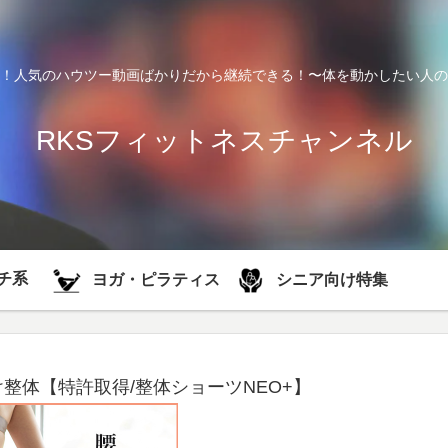
！人気のハウツー動画ばかりだから継続できる！〜体を動かしたい人の
RKSフィットネスチャンネル
チ系
シニア向け特集
ヨガ・ピラティス
整体【特許取得/整体ショーツNEO+】