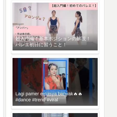
超入門編！基本ポジションの解説！
バレエ初日に習うこと！
Lagi pamer emasya banyak🔥🔥
#dance #trend #viral