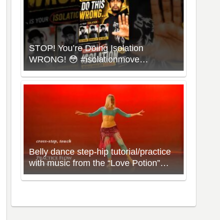
STOP! You’re Doing Isolation
WRONG! 😳 #isolationmove
#animationdance #poppingdance
#roboticsdance
Belly dance step-hip tutorial/practice
with music from the “Love Potion”
Workout with Neon