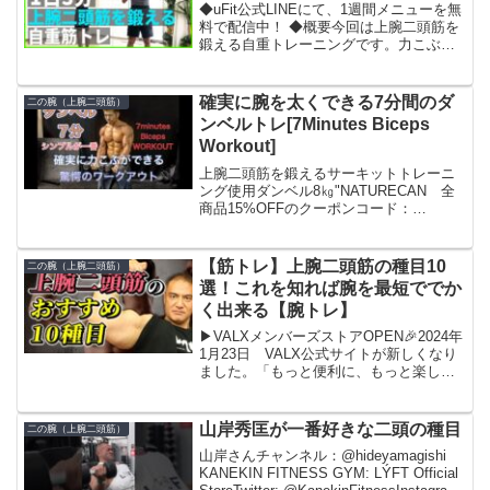
◆uFit公式LINEにて、1週間メニューを無
料で配信中！ ◆概要今回は上腕二頭筋を
鍛える自重トレーニングです。力こぶに
あたる上腕二頭筋を鍛えることで、男ら
しくたくましい腕を手に入れることがで
きますよ。また、上腕二頭筋は自重で鍛
確実に腕を太くできる7分間のダ
二の腕（上腕二頭筋）
えにくい筋肉...
ンベルトレ[7Minutes Biceps
Workout]
上腕二頭筋を鍛えるサーキットトレーニ
ング使用ダンベル8㎏"NATURECAN 全
商品15%OFFのクーポンコード：
FIGHT15NATURECAN FITNESS おすす
めプロテインはこちらからインスタグラ
ム使用サプリ会社【LIMITEST...
【筋トレ】上腕二頭筋の種目10
二の腕（上腕二頭筋）
選！これを知れば腕を最短ででか
く出来る【腕トレ】
▶︎VALXメンバーズストアOPEN🎉2024年
1月23日 VALX公式サイトが新しくなり
ました。「もっと便利に、もっと楽し
く、もっとおトクに」パワーアップし
て、皆様と一緒に創り上げていくブラン
ドの第一歩としてサイトが生まれ変わり
山岸秀匡が一番好きな二頭の種目
二の腕（上腕二頭筋）
ました。-...
山岸さんチャンネル：@hideyamagishi
KANEKIN FITNESS GYM: LÝFT Official