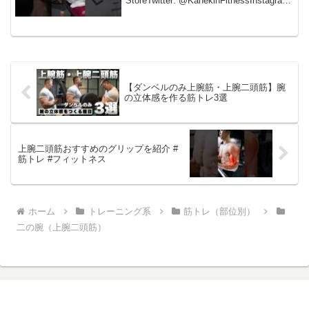
StoreTwitter: @KanekinFitnessInstagram:
@kanekinfitness僕が飲んで...
【ダンベルのみ上腕筋・上腕二頭筋】腕
の立体感を作る筋トレ3選
上腕二頭筋おすすめのグリップを紹介 #
筋トレ #フィットネス
ホーム
トレーニング系
筋トレ（部位別）
二の腕（上腕二頭筋）