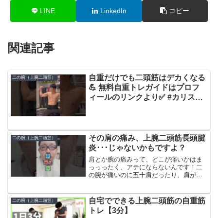
LINE
LinkedIn
コピー
関連記事
自重だけでも二頭筋はデカくなる
二の腕（上腕二頭筋）
💪️ 無料自重トレガイドはプロフ
ィールのリンクより✅️ #カリステ
ニクス #自重トレーニング #自重
トレ
その肩の痛み、上腕二頭筋長頭腱
二の腕（上腕二頭筋）
炎･･･じゃないかもですよ？
肩とか腕の痛みって、どこが痛いかはま
っっったく、アテにならないんです！二
の腕が痛いのに五十肩だったり、肩が痛
いのに上腕二頭筋長頭炎だったり･･･で、
です。腕が痛いときに上腕二頭筋長頭腱
炎って言われたら、「そうそう、それ
自宅でできる上腕二頭筋の自重筋
二の腕（上腕二頭筋）
だ！」って思いません？...
トレ【3分】