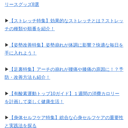
リースグッズ8選
▶︎
【ストレッチ特集】効果的なストレッチとは？ストレッ
チの種類や順番を紹介！
▶︎
【姿勢改善特集】姿勢崩れが体調に影響？快適な毎日を
手に入れよう！
▶︎
【足裏特集】アーチの崩れが腰痛や膝痛の原因に！？予
防・改善方法も紹介！
▶︎
【有酸素運動トップ10ガイド】１週間の消費カロリー
を計画して楽しく健康生活！
▶︎
【身体セルフケア特集】総合な心身セルフケアの重要性
と実践法を探る