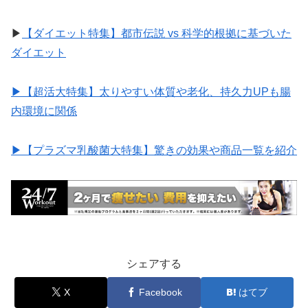
▶︎
【ダイエット特集】都市伝説 vs 科学的根拠に基づいた
ダイエット
▶︎【超活大特集】太りやすい体質や老化、持久力UPも腸
内環境に関係
▶︎【プラズマ乳酸菌大特集】驚きの効果や商品一覧を紹介
シェアする
X
Facebook
はてブ