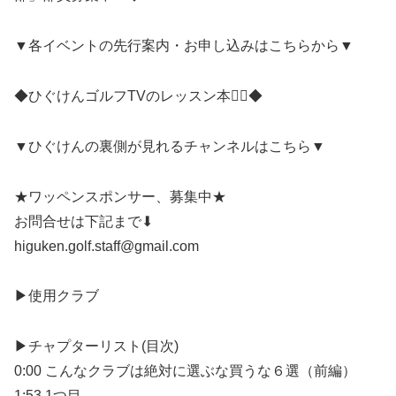
▼各イベントの先行案内・お申し込みはこちらから▼
◆ひぐけんゴルフTVのレッスン本🏌️‍♂️◆
▼ひぐけんの裏側が見れるチャンネルはこちら▼
★ワッペンスポンサー、募集中★
お問合せは下記まで⬇︎
higuken.golf.staff@gmail.com
▶︎使用クラブ
▶︎チャプターリスト(目次)
0:00 こんなクラブは絶対に選ぶな買うな６選（前編）
1:53 1つ目