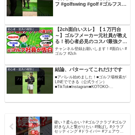
フ #golfswing #golf #ゴルフスイ
ング #ゴルフレッスン
【2ch面白いスレ】【１万円台
初心者 - 道具の種類と選び方
～】ゴルフメーカー元社員が教え
る！初心者必見のコスパ最強クラ
ブ厳選【プロ認定】【ゴルフ ゆ
チャンネル登録お願いします！#面白い #
っくり解説】
ゴルフ #2ch
結論、パターってこれだけです
初心者 - 道具の種類と選び方
■アパレル始めました！■ゴルフ場検索が
LINEでできる（公式ライン）
■TikTok■Instagram■KOTOKO-
Instagram■KONA-Instagram📩お仕事のご
依頼はこちら📩
golf.freaks562@gmail.com...
硬い？柔らかい？#ゴルフクラブ #ゴルフ
好きな人と繋がりたい #飛ばし #クラブ
セッティング #ドライバー #フェアウェ