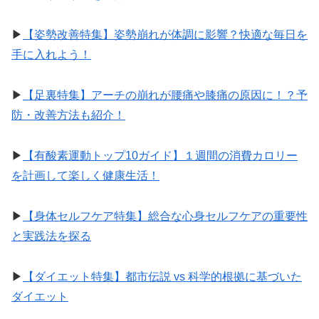
▶︎
【姿勢改善特集】姿勢崩れが体調に影響？快適な毎日を
手に入れよう！
▶︎
【足裏特集】アーチの崩れが腰痛や膝痛の原因に！？予
防・改善方法も紹介！
▶︎
【有酸素運動トップ10ガイド】１週間の消費カロリー
を計画して楽しく健康生活！
▶︎
【身体セルフケア特集】総合な心身セルフケアの重要性
と実践法を探る
▶︎
【ダイエット特集】都市伝説 vs 科学的根拠に基づいた
ダイエット