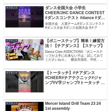
ダンス全国大会 小学生
チアダンス
CHEER/JHC DANCE CONTEST
#ダンスコンテスト #dance #ダン
ス全国大会 #チア
全国大会 入賞チーム#ダンスコンテスト
#ダンス大会 #ダンス全国大会 #チア
【ポニーステップ】簡単！練習方
チアダンス
法！【チアダンス】【ステップ】
Dance Crew ADDICTIONS「ポニーステ
ップが上手に出来ない子は、試してみて
くださいね☺︎」 横浜市栄区、中区、西
区、磯子区、港北区、鶴見区で活動する
ダンスチームです！(本郷台、新杉田、磯
子、横浜、綱島、大倉山、鶴見)チアダ
【トータッチ】#チアダンス
チアダンス
ン...
#CHEER#チアテクニック#ジャ
ンプ#V字ジャンプ#トータッチ #
たおとれんしゅう #たお
Mercer Island Drill Team 23 24
チアダンス
1st assembly