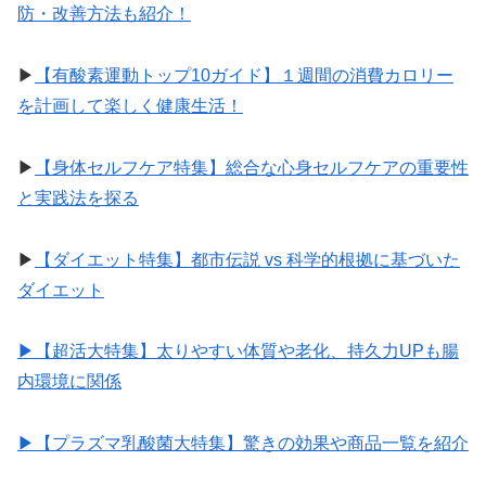
防・改善方法も紹介！
▶︎
【有酸素運動トップ10ガイド】１週間の消費カロリー
を計画して楽しく健康生活！
▶︎
【身体セルフケア特集】総合な心身セルフケアの重要性
と実践法を探る
▶︎
【ダイエット特集】都市伝説 vs 科学的根拠に基づいた
ダイエット
▶︎【超活大特集】太りやすい体質や老化、持久力UPも腸
内環境に関係
▶︎【プラズマ乳酸菌大特集】驚きの効果や商品一覧を紹介