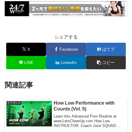
シェアする
X
Facebook
はてブ
LINE
LinkedIn
コピー
関連記事
How Low Performance with
チアダンス
Counts (Vol. 5)
Learn this Advanced Pom Routine at
www.LetsCheerUp.com How Low
INSTRUCTOR: Coach Jose SQUAD:
Amanda, BrendanFollow Us:in...