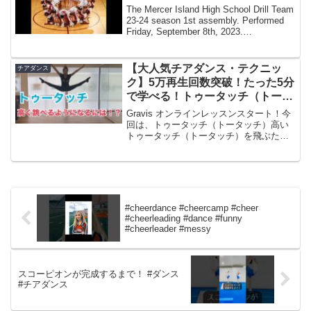
The Mercer Island High School Drill Team
23-24 season 1st assembly. Performed
Friday, September 8th, 2023.
Choreographed...
【大人気チアダンス・テクニッ
チアダンス
ク】5万再生回数突破！たった5分
で学べる！トゥータッチ（トータ
ッチ）の基礎を徹底解説！
Gravis オンラインレッスンスタート！今
回は、トゥータッチ（トータッチ）高い
トゥータッチ（トータッチ）を飛ぶため
の練習方法やどこを通って脚を上げるの
かなど細かく説明していきます！これか
らチアダンスのテクニック(技)や基礎練習
をYoutu...
#cheerdance #cheercamp #cheer
#cheerleading #dance #funny
#cheerleader #messy
スコーピオンが完成するまで！ #ダンス
#チアダンス