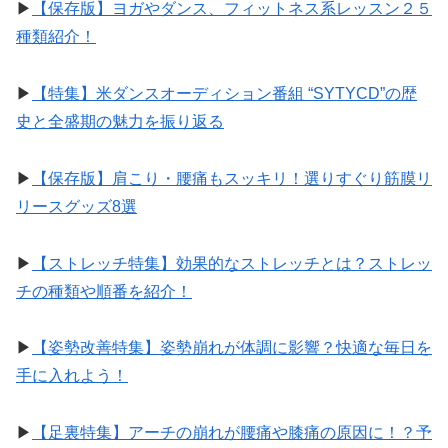
▶︎
【保存版】ヨガやダンス、フィットネス系レッスン２５
種類紹介！
▶︎
【特集】米ダンスオーディション番組 “SYTYCD”の歴
史と全盛期の魅力を振り返る
▶︎
【保存版】肩こり・腰痛もスッキリ！選りすぐり筋膜リ
リースグッズ8選
▶︎
【ストレッチ特集】効果的なストレッチとは？ストレッ
チの種類や順番を紹介！
▶︎
【姿勢改善特集】姿勢崩れが体調に影響？快適な毎日を
手に入れよう！
▶︎
【足裏特集】アーチの崩れが腰痛や膝痛の原因に！？予