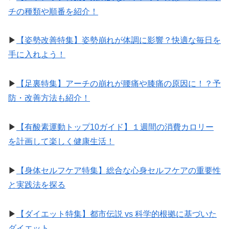
チの種類や順番を紹介！
▶︎
【姿勢改善特集】姿勢崩れが体調に影響？快適な毎日を
手に入れよう！
▶︎
【足裏特集】アーチの崩れが腰痛や膝痛の原因に！？予
防・改善方法も紹介！
▶︎
【有酸素運動トップ10ガイド】１週間の消費カロリー
を計画して楽しく健康生活！
▶︎
【身体セルフケア特集】総合な心身セルフケアの重要性
と実践法を探る
▶︎
【ダイエット特集】都市伝説 vs 科学的根拠に基づいた
ダイエット