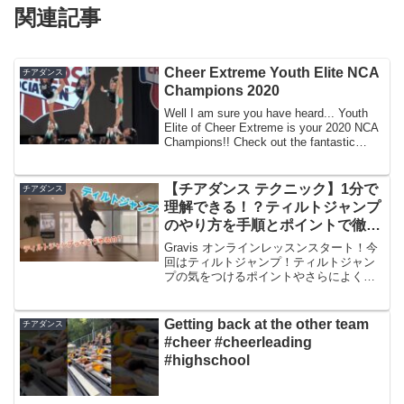
関連記事
Cheer Extreme Youth Elite NCA
チアダンス
Champions 2020
Well I am sure you have heard... Youth
Elite of Cheer Extreme is your 2020 NCA
Champions!! Check out the fantastic
routi...
【チアダンス テクニック】1分で
チアダンス
理解できる！？ティルトジャンプ
のやり方を手順とポイントで徹底
解説！
Gravis オンラインレッスンスタート！今
回はティルトジャンプ！ティルトジャン
プの気をつけるポイントやさらによくな
るポイントを加えて説明していきます！
これからチアダンスのテクニック(技)や基
礎練習をYoutubeにアップしてご紹介して
Getting back at the other team
チアダンス
いき...
#cheer #cheerleading
#highschool