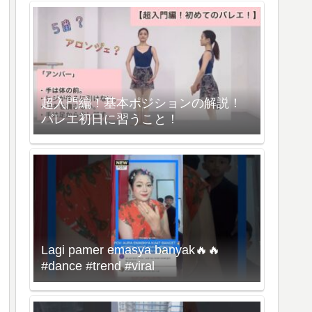
超入門編！基本ポジションの解説！
バレエ初日に習うこと！
Lagi pamer emasya banyak🔥🔥
#dance #trend #viral