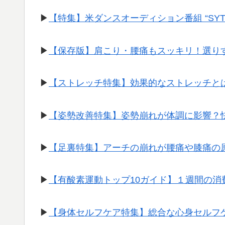
▶︎
【特集】米ダンスオーディション番組 “SY
▶︎
【保存版】肩こり・腰痛もスッキリ！選り
▶︎
【ストレッチ特集】効果的なストレッチと
▶︎
【姿勢改善特集】姿勢崩れが体調に影響？
▶︎
【足裏特集】アーチの崩れが腰痛や膝痛の
▶︎
【有酸素運動トップ10ガイド】１週間の
▶︎
【身体セルフケア特集】総合な心身セルフ