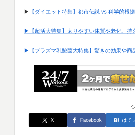
▶︎
【ダイエット特集】都市伝説 vs 科学的根
▶︎【超活大特集】太りやすい体質や老化、持
▶︎【プラズマ乳酸菌大特集】驚きの効果や商
X
Facebook
はて