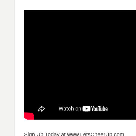
Sign Up Today at www.LetsCheerUp.com