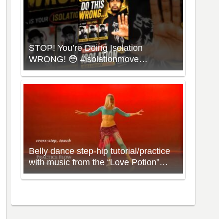
STOP! You’re Doing Isolation
WRONG! 😳 #isolationmove
#animationdance #poppingdance
#roboticsdance
Belly dance step-hip tutorial/practice
with music from the “Love Potion”
Workout with Neon