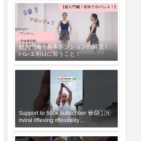
超入門編！基本ポジションの解説！
バレエ初日に習うこと！
Support to 500k subscriber 💀😱🇮🇳
#viral #flexing #flexibility
#bonebreaking #dance #omg