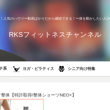
！人気のハウツー動画ばかりだから継続できる！〜体を動かしたい人の
RKSフィットネスチャンネル
チ系
シニア向け特集
ヨガ・ピラティス
整体【特許取得/整体ショーツNEO+】