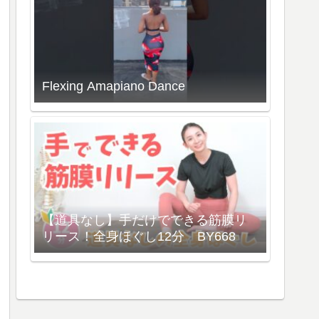
Flexing Amapiano Dance
【道具なし】手だけでできる筋膜リ
リース！全身ほぐし12分 BY668