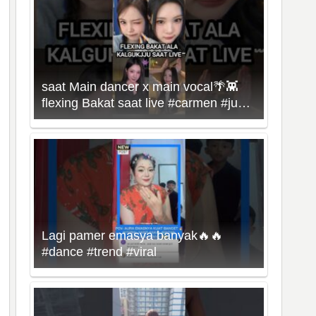
saat Main dancer x main vocal🌴👾
flexing Bakat saat live #carmen #juun
#hearts2hearts #kpop
Lagi pamer emasya banyak🔥🔥
#dance #trend #viral