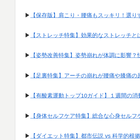
▶︎
【保存版】肩こり・腰痛もスッキリ！選り
▶︎
【ストレッチ特集】効果的なストレッチと
▶︎
【姿勢改善特集】姿勢崩れが体調に影響？
▶︎
【足裏特集】アーチの崩れが腰痛や膝痛の
▶︎
【有酸素運動トップ10ガイド】１週間の
▶︎
【身体セルフケア特集】総合な心身セルフ
▶︎
【ダイエット特集】都市伝説 vs 科学的根