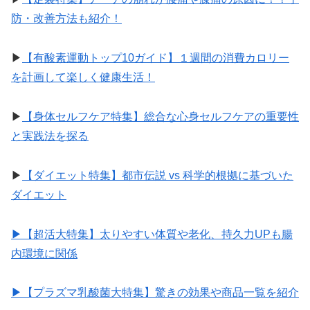
防・改善方法も紹介！
▶︎
【有酸素運動トップ10ガイド】１週間の消費カロリー
を計画して楽しく健康生活！
▶︎
【身体セルフケア特集】総合な心身セルフケアの重要性
と実践法を探る
▶︎
【ダイエット特集】都市伝説 vs 科学的根拠に基づいた
ダイエット
▶︎【超活大特集】太りやすい体質や老化、持久力UPも腸
内環境に関係
▶︎【プラズマ乳酸菌大特集】驚きの効果や商品一覧を紹介