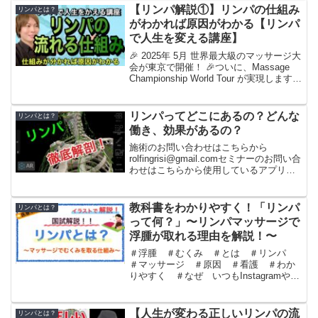
は、、、首のリンパ節の反射区マッサー
【リンパ解説①】リンパの仕組み
リンパとは？
ジです😆ここをほぐす...
がわかれば原因がわかる【リンパ
で人生を変える講座】
🎉 2025年 5月 世界最大級のマッサージ大
会が東京で開催！ 🎉ついに、Massage
Championship World Tour が実現します！
✨ 日本マッサージ選手権（JMC2023） と
アジアマッサージ選手権（AMC2024）...
リンパってどこにあるの？どんな
リンパとは？
働き、効果があるの？
施術のお問い合わせはこちらから
rolfingrisi@gmail.comセミナーのお問い合
わせはこちらから使用しているアプリ
Essential Anatomy 5撮影機材iPad第6世
代 128GBApple Pencil 第1世代ZOOM...
教科書をわかりやすく！「リンパ
リンパとは？
って何？」〜リンパマッサージで
浮腫が取れる理由を解説！〜
＃浮腫 ＃むくみ ＃とは ＃リンパ
＃マッサージ ＃原因 ＃看護 ＃わか
りやすく ＃なぜ いつもInstagramや
YouTubeをご覧いただきありがとうござ
います今回はリンパついてわかりやすく
解説してみました！「そもそもリンパと
【人生が変わる正しいリンパの流
リンパとは？