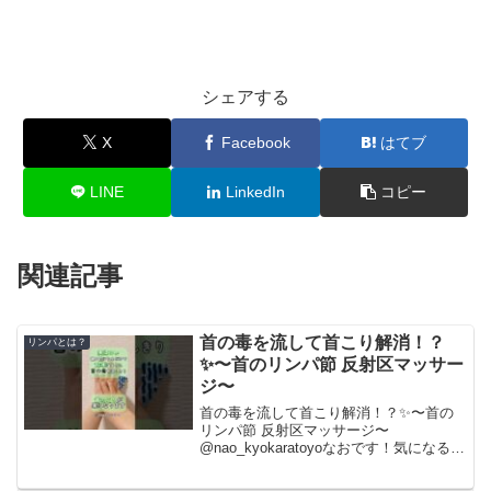
シェアする
X
Facebook
はてブ
LINE
LinkedIn
コピー
関連記事
首の毒を流して首こり解消！？
リンパとは？
✨〜首のリンパ節 反射区マッサー
ジ〜
首の毒を流して首こり解消！？✨〜首の
リンパ節 反射区マッサージ〜
@nao_kyokaratoyoなおです！気になる人
はすぐやってみて！👍🏻
@nao_kyokaratoyoなおです！今回