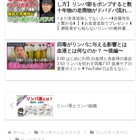
は？」「リ...
し方】リンパ節をポンプすると数
十年物の老廃物がドバドバ流れて
全身の不調も脂肪も消える！
⭐️まだ友達追加してない人へ⭐️⬇️佐藤先生
と繋がる⬇️【 ⬇︎お友達追加でプレゼント⬇︎
】🎁医者すら知らないリンパの教科書🎁
誰でも科学的に幸せになる方法（再現性
100%）🎁WEBイベントや個別レッスン
のお知らせLINEでプレゼントやセミ...
四毒がリンパに与える影響とは
リンパとは？
血液とは何なのか？ 〜後編〜
0:00 はじめに0:05 白血球と赤血球の進歩
3:53 リンパを狂わす四毒7:07 血液ケアの
重要ポイント▼YouTubeでは言えない政
治の裏話をニコニコチャンネル＋にて配
信中！詳細は以下のURLから▼動画講座
『吉野式陰陽五行説』の詳細は...
リンパ系とリンパ組織
ホーム
マッサージとリリース
リンパマッサージ
リンパとは？