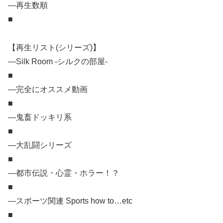
―再生数順
■
【再生リスト(シリーズ)】
―Silk Room -シルクの部屋-
■
―完全にオススメ動画
■
―鬼畜ドッキリ系
■
―大乱闘シリーズ
■
―都市伝説・心霊・ホラー！？
■
―スポーツ関連 Sports how to…etc
■