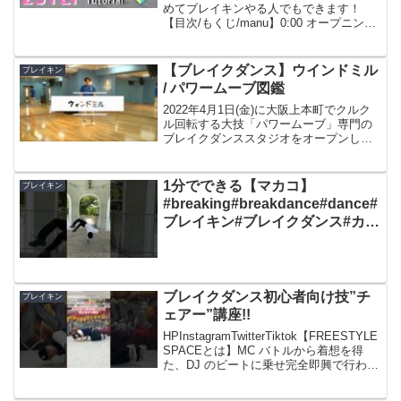
めてブレイキンやる人でもできます！
【目次/もくじ/manu】0:00 オープニング
0:20 ①やり方（単発）1:38 ②やり方（連
発）2:51 ③カウントのとり方3:14 ④実践
3:38 ⑤2stepはす...
【ブレイクダンス】ウインドミル
ブレイキン
/ パワームーブ図鑑
2022年4月1日(金)に大阪上本町でクルク
ル回転する大技「パワームーブ」専門の
ブレイクダンススタジオをオープンしま
す。レッスンの時間以外はレンタルスタ
ジオとしてご利用いただけます。
HPInstagramtwitter【レッスン内容】当ス
1分でできる【マカコ】
ブレイキン
タ...
#breaking#breakdance#dance#
ブレイキン#ブレイクダンス#カッ
コいい#凄技#トレーニング#ダイ
エット#マカコ#アラビアン#カッ
コいい#macaco
ブレイクダンス初心者向け技”チ
ブレイキン
ェアー”講座!!
HPInstagramTwitterTiktok【FREESTYLE
SPACEとは】MC バトルから着想を得
た、DJ のビートに乗せ完全即興で行われ
る「フリースタイル・カルチャー・ミッ
クスバトル」。フリースタイル・フット