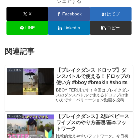
シェアする
X
Facebook
はてブ
LINE
LinkedIn
コピー
関連記事
【ブレイクダンス ドロップ】ダ
ブレイキン
ンスバトルで使える！ドロップの
使い方 #bboy #breakin #shorts
BBOY TERU1です！今回はブレイクダン
スのダンスバトルで使えるドロップの使
い方です！バリエーション動画を投稿し
ていきますので初めてブレイクダンスを
する方も、ブレイクダンスをやっている
方も参考になったら嬉しいです！高評
【ブレイクダンス】2歩/ベビース
ブレイキン
価・チャンネル登録...
ワイプスのやり方基礎/基本フッ
トワーク
比較的覚えやすいフットワーク。今日初