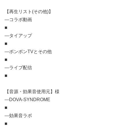
【再生リスト(その他)】
―コラボ動画
■
―タイアップ
■
―ボンボンTVとその他
■
―ライブ配信
■
【音源・効果音使用元】様
―DOVA-SYNDROME
■
―効果音ラボ
■