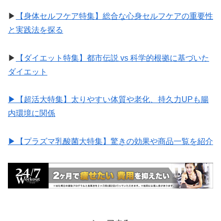
▶︎
【身体セルフケア特集】総合な心身セルフケアの重要性
と実践法を探る
▶︎
【ダイエット特集】都市伝説 vs 科学的根拠に基づいた
ダイエット
▶︎【超活大特集】太りやすい体質や老化、持久力UPも腸
内環境に関係
▶︎【プラズマ乳酸菌大特集】驚きの効果や商品一覧を紹介