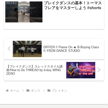
ボール / フリー...
ブレイクダンスの基本！トーマス
ブレイキン
フレアをマスターしよう #shorts
DIFFER // Flame On 🔥 B-Boying Class
© FRZM DANCE STUDIO
【ブレイクダンス】スレッドスタイル講
座/How to Do THREAD by b-boy WING
ZERO
ホーム
ダンス
ブレイキン