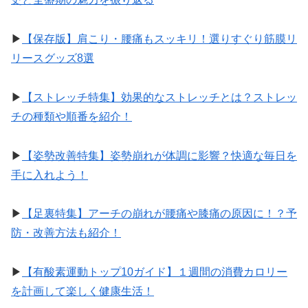
▶︎
【保存版】肩こり・腰痛もスッキリ！選りすぐり筋膜リ
リースグッズ8選
▶︎
【ストレッチ特集】効果的なストレッチとは？ストレッ
チの種類や順番を紹介！
▶︎
【姿勢改善特集】姿勢崩れが体調に影響？快適な毎日を
手に入れよう！
▶︎
【足裏特集】アーチの崩れが腰痛や膝痛の原因に！？予
防・改善方法も紹介！
▶︎
【有酸素運動トップ10ガイド】１週間の消費カロリー
を計画して楽しく健康生活！