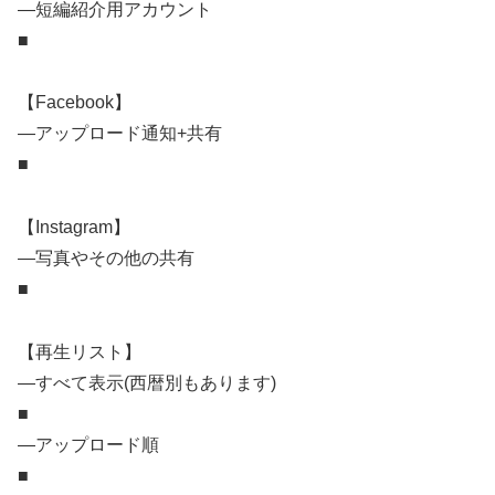
―短編紹介用アカウント
■
【Facebook】
―アップロード通知+共有
■
【Instagram】
―写真やその他の共有
■
【再生リスト】
―すべて表示(西暦別もあります)
■
―アップロード順
■