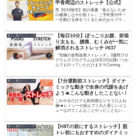
甲骨周辺のストレッチ【公式】
📕【6/19発売】初の著書『衰えないため
の健康しなやか筋トレ』ご予約受付中！
一生動ける体をつくるためのセルフケア
方法を1冊に凝縮しました。👇Amazonで
のご予約・詳細はこちらから！トレーニ
ングチューブを使った肩甲骨周辺のスト
【毎日10分】ぽっこりお腹、前張
筋トレ前のストレッチ
レッチ方法をご...
り太もも、腰痛、むくみが一気に
解消されるストレッチ #637
『究極の姿勢改善ストレッチ』3週間プロ
グラム※プログラムは10月2日以降いつか
らでも行っていただけます※Coming
Soonの新作4本の動画は10月1日以降、順
次公開していきます『B-life Studio』 10
日間無料キャンペーン実施...
【7分運動前ストレッチ】ダイナ
筋トレ前のストレッチ
ミックな動きで全身の代謝をあげ
よう🔥こんな動きしたことない！
これやるだけでも筋肉痛なりそうだよね
😂🔥レイシーが組んでくれた新しいメニ
ューなのでこんなことやったことない！
って動きもあったのでは😂たくさんチャ
レンジしてみてね☺️❤️❤️パーソナルトレ
ーナーLACEY?【オリジナル宅トレブラ
【HIITの前にするストレッチ】筋
筋トレ前のストレッチ
ンドMARIN...
トレ前にもおすすめのダイナミッ