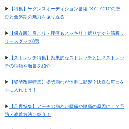
▶︎
【特集】米ダンスオーディション番組 “SYTYCD”の歴
史と全盛期の魅力を振り返る
▶︎
【保存版】肩こり・腰痛もスッキリ！選りすぐり筋膜リ
リースグッズ8選
▶︎
【ストレッチ特集】効果的なストレッチとは？ストレッ
チの種類や順番を紹介！
▶︎
【姿勢改善特集】姿勢崩れが体調に影響？快適な毎日を
手に入れよう！
▶︎
【足裏特集】アーチの崩れが腰痛や膝痛の原因に！？予
防・改善方法も紹介！