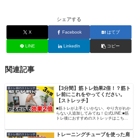
シェアする
X
Facebook
はてブ
LINE
LinkedIn
コピー
関連記事
【3分間】筋トレ効果2倍！？筋ト
筋トレ前のストレッチ
レ前にこれをやってください。
【ストレッチ】
■筋トレが上手くいかない、やり方がわか
らない人追加してみてね！公式LINE:■筋
トレ後におすすめのストレッチはこちら
↓■チャンネル登録はこちら↓■姉妹チャン
ネル登録はこちら↓■トレーニングメニュ
ー🟡1.腹筋を伸ばす動作2.猫のポーズ3.横
トレーニングチューブを使った肩
筋トレ前のストレッチ
腹...