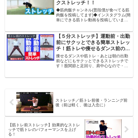
クストレッチ！！
◆筋肉飯チャンネル(普段僕が食べてる筋
肉飯を投稿してます)◆インスタグラム(簡
単にできる筋トレ動画を投稿していま
す)◆食事管理や栄養学について(ブロ
グ)◆HIITや筋トレ前にするストレッチ◆
僕が愛用してる、ヨーロッパで大人気の
【５分ストレッチ】運動前・出勤
筋トレ前のストレッチ
『プロテインワ...
前にサクッとできる簡単ストレッ
チ！筋トレや痩せるダンス前の準
備運動にも【ダイエット】家で一
痩せるダンスや筋トレ・あとは朝の出勤
緒にやってみよう
前などにもサクッとできるストレッチで
す！股関節と足回り、肩中心なので・む
くみ改善・肩こり解消・全身の血行促進
など効果が期待できると思います！痩せ
るダンスの前にしっかり伸ばしてから行
うようにしましょうね！こ...
ストレッチ／筋トレ前後・ランニング前
後（前は軽く、後は入念に）
【筋トレ前ストレッチ】効果的なストレ
ッチで筋トレのパフォーマンスを上げ
る！