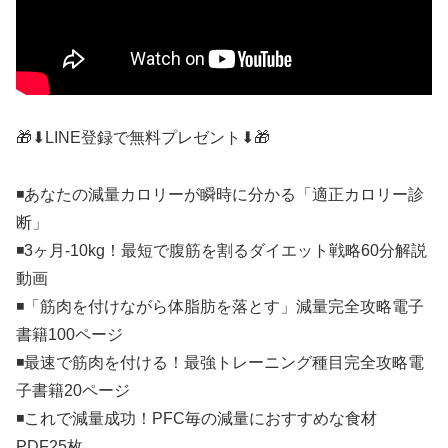
🎁⬇︎LINE登録で無料プレゼント⬇︎🎁
◾️あなたの減量カロリーが瞬時に分かる「適正カロリー診
断」
◾️3ヶ月-10kg！最短で腹筋を割るダイエット戦略60分解説
動画
◾️「筋肉を付けながら体脂肪を落とす」減量完全攻略電子
書籍100ページ
◾️最速で筋肉を付ける！最強トレーニング種目完全攻略電
子書籍20ページ
◾️これで減量成功！PFC毎の減量におすすめな食材
PDF25枚