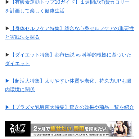
▶︎
【有酸素運動トップ10ガイド】１週間の消費カロリー
を計画して楽しく健康生活！
▶︎
【身体セルフケア特集】総合な心身セルフケアの重要性
と実践法を探る
▶︎
【ダイエット特集】都市伝説 vs 科学的根拠に基づいた
ダイエット
▶︎【超活大特集】太りやすい体質や老化、持久力UPも腸
内環境に関係
▶︎【プラズマ乳酸菌大特集】驚きの効果や商品一覧を紹介