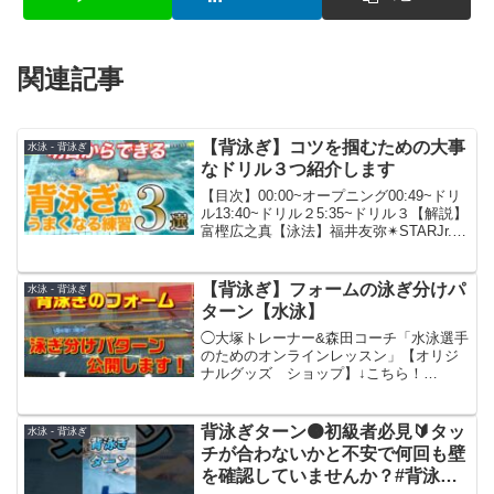
関連記事
【背泳ぎ】コツを掴むための大事
水泳 - 背泳ぎ
なドリル３つ紹介します
【目次】00:00~オープニング00:49~ドリ
ル13:40~ドリル２5:35~ドリル３【解説】
富樫広之真【泳法】福井友弥✴︎STARJr.パ
ーソナルレッスンイベント※誰でも参加
可能です！詳細、ご予約はこちらから↓☆
チームの説明☆THE S...
【背泳ぎ】フォームの泳ぎ分けパ
水泳 - 背泳ぎ
ターン【水泳】
◯大塚トレーナー&森田コーチ「水泳選手
のためのオンラインレッスン」【オリジ
ナルグッズ ショップ】↓こちら！
【note】有料限定記事〜1ヶ月半で得意に
なる！背泳ぎの極意 リカバリー編〜〜
個人メドレーのレース戦略〜 【Twitter】
背泳ぎターン🟠初級者必見🔰タッ
水泳 - 背泳ぎ
【Inst...
チが合わないかと不安で何回も壁
を確認していませんか？#背泳ぎ#