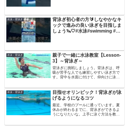
水泳#スイミング#マスターズ水泳
#swimming
背泳ぎ初心者の方🔰しなやかなキ
水泳 - 背泳ぎ
ックで進みの良い泳ぎを目指しま
しょう🦦🤍#水泳#swimming #プ
ール#背泳ぎ
親子で一緒に水泳教室【Lesson-
水泳 - 背泳ぎ
3】～背泳ぎ～
背泳ぎに挑戦しましょう。背泳ぎは、呼
吸が苦手な人でも練習しやすい泳ぎ方で
す。背中を水面に付けて、仰向けに泳ぎ
ます。手足の使い方などクロールとの共
通点も多いため、クロールを覚えた後な
ら、マスターしやすい泳ぎ方です。
目指せオリンピック！背泳ぎが泳
水泳 - 背泳ぎ
げるようになるコツ
最近、学校のプールに通っています。夏
休みが終わるまでに、背泳ぎができるよ
うになりたいな。上手に泳ぐ方法を教え
てください。【タイムコード】 ▼動画
の内容と該当の時間▼00:00 オープニン
グ00:21 姿勢は真っすぐ00:58 足の動