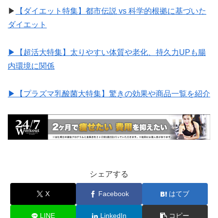
▶︎
【ダイエット特集】都市伝説 vs 科学的根拠に基づいた
ダイエット
▶︎【超活大特集】太りやすい体質や老化、持久力UPも腸
内環境に関係
▶︎【プラズマ乳酸菌大特集】驚きの効果や商品一覧を紹介
シェアする
X
Facebook
はてブ
LINE
LinkedIn
コピー