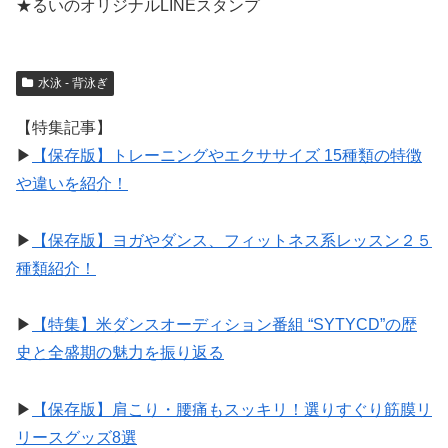
★るいのオリジナルLINEスタンプ
水泳 - 背泳ぎ
【特集記事】
▶︎
【保存版】トレーニングやエクササイズ 15種類の特徴
や違いを紹介！
▶︎
【保存版】ヨガやダンス、フィットネス系レッスン２５
種類紹介！
▶︎
【特集】米ダンスオーディション番組 “SYTYCD”の歴
史と全盛期の魅力を振り返る
▶︎
【保存版】肩こり・腰痛もスッキリ！選りすぐり筋膜リ
リースグッズ8選