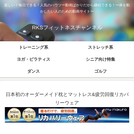
楽しい！毎日できる！人気のハウツー動画ばかりだから継続できる！〜体を動
かしたい人のための動画サイト〜
RKSフィットネスチャンネル
トレーニング系
ストレッチ系
ヨガ・ピラティス
シニア向け特集
ダンス
ゴルフ
日本初のオーダーメイド枕とマットレス&疲労回復リカバ
リーウェア