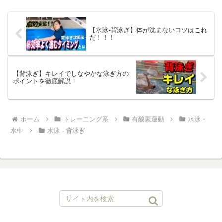
き01:...
【水泳-背泳ぎ】体が沈まないコツはこれ
だ！！！
【背泳ぎ】キレイでしなやかな泳ぎ方の
ポイントを徹底解説！
ホーム
トレーニング系
有酸素運動
水泳・
水中
水泳 - 背泳ぎ