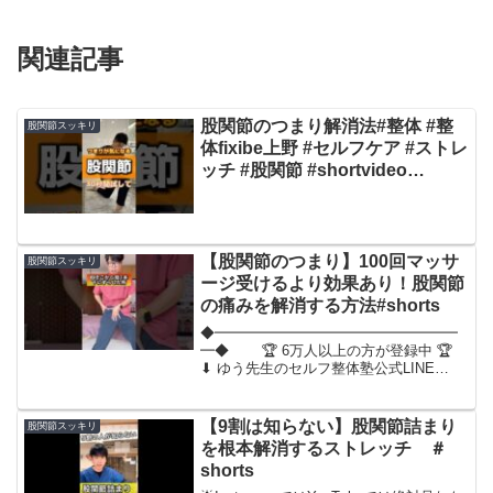
関連記事
股関節のつまり解消法#整体 #整
股関節スッキリ
体fixibe上野 #セルフケア #ストレ
ッチ #股関節 #shortvideo
#shorts
【股関節のつまり】100回マッサ
股関節スッキリ
ージ受けるより効果あり！股関節
の痛みを解消する方法#shorts
◆━━━━━━━━━━━━━━━━━
━◆ 🏆 6万人以上の方が登録中 🏆
⬇︎ ゆう先生のセルフ整体塾公式LINE
⬇︎◆━━━━━━━━━━━━━━━━
━━◆🏆⬇︎無料LINE登録で有料級特典
110個⬇︎🏆✅腰痛解消動画８本✅膝の痛
【9割は知らない】股関節詰まり
股関節スッキリ
み...
を根本解消するストレッチ ＃
shorts