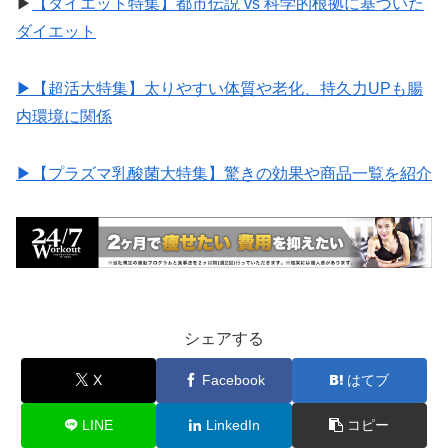
▶︎
【ダイエット特集】都市伝説 vs 科学的根拠に基づいた
ダイエット
▶︎【超活大特集】太りやすい体質や老化、持久力UPも腸
内環境に関係
▶︎【プラズマ乳酸菌大特集】驚きの効果や商品一覧を紹介
シェアする
X
Facebook
はてブ
LINE
LinkedIn
コピー