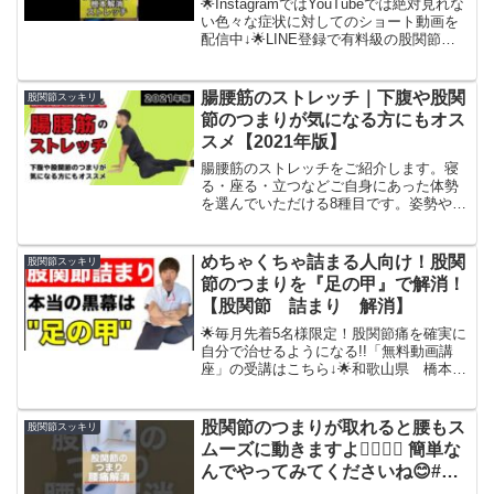
🌟InstagramではYouTubeでは絶対見れな
い色々な症状に対してのショート動画を
配信中↓🌟LINE登録で有料級の股関節ス
トレッチが収録している『股関節パーフ
ェクトストレッチガイド』をプレゼント
→🌟毎月先着5名様限定！股関節痛を確実
腸腰筋のストレッチ｜下腹や股関
股関節スッキリ
に...
節のつまりが気になる方にもオス
スメ【2021年版】
腸腰筋のストレッチをご紹介します。寝
る・座る・立つなどご自身にあった体勢
を選んでいただける8種目です。姿勢や日
常生活の動作が気になる方にもオススメ
です。上半身と下半身をつなぐ腸腰筋が
うまく使えないと身体に負担がかかりや
めちゃくちゃ詰まる人向け！股関
股関節スッキリ
すくなります。ぜひ、動...
節のつまりを『足の甲』で解消！
【股関節 詰まり 解消】
🌟毎月先着5名様限定！股関節痛を確実に
自分で治せるようになる!!「無料動画講
座」の受講はこちら↓🌟和歌山県 橋本市
の整体院紡ぎ 坂下和哉の整体を受けた
い方はこちらから↓↓🌟YOUTUBEチャン
ネル登録はこちらから↓♯股関節痛を自分
股関節のつまりが取れると腰もス
股関節スッキリ
で治せる無...
ムーズに動きますよ🙆‍♂️🙆‍♂️ 簡単な
んでやってみてくださいね😊#腰
痛改善 #腰痛 #簡単ストレッチ #