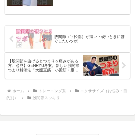
富田林 #富田林整骨院 #河南町整
骨院
股関節（ソ径部）が痛い・硬いときにほ
ぐしたいツボ
【股関節を曲げるとつまり＆痛みがある
方、必見】GENRYU考案。新しい股関節
つまり解消法「大腿直筋・小殿筋・腸腰
筋・深部外旋六筋リリース」【大分県大
分市 綜合整体 GENRYU 】
ホーム
トレーニング系
エクササイズ（お悩み・目
的別）
股関節スッキリ