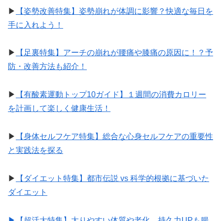
▶︎
【姿勢改善特集】姿勢崩れが体調に影響？快適な毎日を
手に入れよう！
▶︎
【足裏特集】アーチの崩れが腰痛や膝痛の原因に！？予
防・改善方法も紹介！
▶︎
【有酸素運動トップ10ガイド】１週間の消費カロリー
を計画して楽しく健康生活！
▶︎
【身体セルフケア特集】総合な心身セルフケアの重要性
と実践法を探る
▶︎
【ダイエット特集】都市伝説 vs 科学的根拠に基づいた
ダイエット
▶︎【超活大特集】太りやすい体質や老化、持久力UPも腸