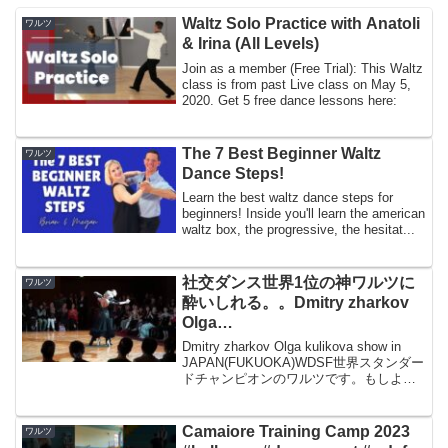
Waltz Solo Practice with Anatoli
ワルツ
& Irina (All Levels)
Join as a member (Free Trial): This Waltz
class is from past Live class on May 5,
2020. Get 5 free dance lessons here:
The 7 Best Beginner Waltz
ワルツ
Dance Steps!
Learn the best waltz dance steps for
beginners! Inside you'll learn the american
waltz box, the progressive, the hesitat...
社交ダンス世界1位の神ワルツに
ワルツ
酔いしれる。。Dmitry zharkov
Olga
kulikova,WALTZ,2019summer
Dmitry zharkov Olga kulikova show in
JAPAN(FUKUOKA)WDSF世界スタンダー
ドチャンピオンのワルツです。もしよけ
ればチャンネル登録、高評価頂けると嬉
しいです！経験なくても何歳からでも始
められま...
Camaiore Training Camp 2023
ワルツ