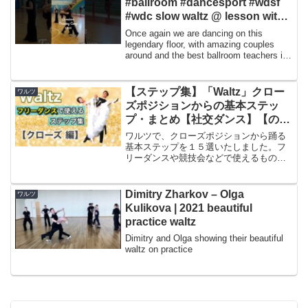
#ballroom #dancesport #wdsf
#wdc slow waltz @ lesson with
Robert Wota
Once again we are dancing on this
legendary floor, with amazing couples
around and the best ballroom teachers in
the wor...
【ステップ集】「Waltz」クロー
ワルツ
ズポジションからの基本ステッ
プ・まとめ【社交ダンス】【のり
みちch】
ワルツで、クローズポジションから踊る
基本ステップを１５選いたしました。フ
リーダンスや競技会などで使えるもので
す。ぜひ参考にしていただけると嬉しい
です！この動画で皆さまの踊りに少しで
もお役に立てれば幸いです。チャンネル
Dimitry Zharkov – Olga
ワルツ
登録・高評価・コメント是...
Kulikova | 2021 beautiful
practice waltz
Dimitry and Olga showing their beautiful
waltz on practice