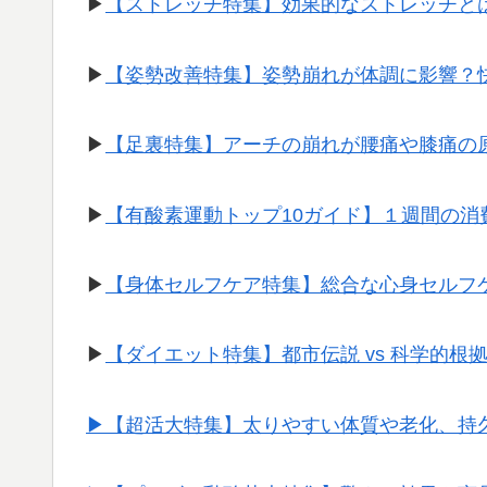
▶︎
【ストレッチ特集】効果的なストレッチと
▶︎
【姿勢改善特集】姿勢崩れが体調に影響？
▶︎
【足裏特集】アーチの崩れが腰痛や膝痛の
▶︎
【有酸素運動トップ10ガイド】１週間の
▶︎
【身体セルフケア特集】総合な心身セルフ
▶︎
【ダイエット特集】都市伝説 vs 科学的根
▶︎【超活大特集】太りやすい体質や老化、持