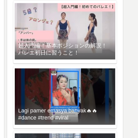
超入門編！基本ポジションの解説！
バレエ初日に習うこと！
Lagi pamer emasya banyak🔥🔥
#dance #trend #viral