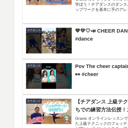
学ぼう！チアダンスのダンス
ップワークを基本に手のアレン
💙💛🤍📣 CHEER DAN
チアダンス
#dance
Pov The cheer captain 
チアダンス
👀 #cheer
【チアダンス 上級テク
チアダンス
ちでの練習方法伝授！
Gravis オンラインレッ
た上級テクニックのフェッテ