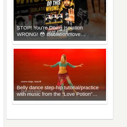
STOP! You’re Doing Isolation
WRONG! 😳 #isolationmove
#animationdance #poppingdance
#roboticsdance
Belly dance step-hip tutorial/practice
with music from the “Love Potion”
Workout with Neon