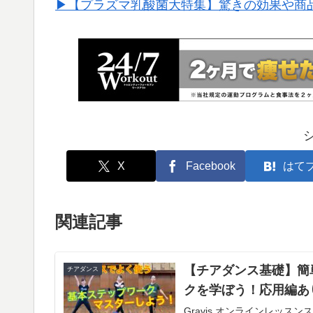
▶︎【プラズマ乳酸菌大特集】驚きの効果や商
X
Facebook
はて
関連記事
【チアダンス基礎】簡
チアダンス
クを学ぼう！応用編あ
Gravis オンラインレッ