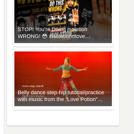
STOP! You’re Doing Isolation
WRONG! 😳 #isolationmove
#animationdance #poppingdance
#roboticsdance
Belly dance step-hip tutorial/practice
with music from the “Love Potion”
Workout with Neon