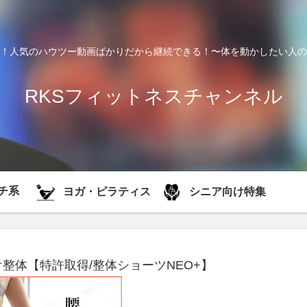
！人気のハウツー動画ばかりだから継続できる！〜体を動かしたい人の
RKSフィットネスチャンネル
チ系
シニア向け特集
ヨガ・ピラティス
整体【特許取得/整体ショーツNEO+】