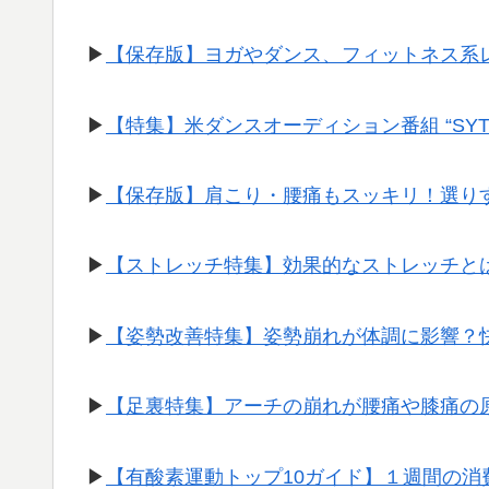
▶︎
【保存版】ヨガやダンス、フィットネス系
▶︎
【特集】米ダンスオーディション番組 “SY
▶︎
【保存版】肩こり・腰痛もスッキリ！選り
▶︎
【ストレッチ特集】効果的なストレッチと
▶︎
【姿勢改善特集】姿勢崩れが体調に影響？
▶︎
【足裏特集】アーチの崩れが腰痛や膝痛の
▶︎
【有酸素運動トップ10ガイド】１週間の