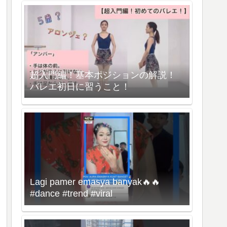
超入門編！基本ポジションの解説！
バレエ初日に習うこと！
Lagi pamer emasya banyak🔥🔥
#dance #trend #viral