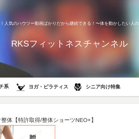
！人気のハウツー動画ばかりだから継続できる！〜体を動かしたい人の
RKSフィットネスチャンネル
チ系
シニア向け特集
ヨガ・ピラティス
整体【特許取得/整体ショーツNEO+】