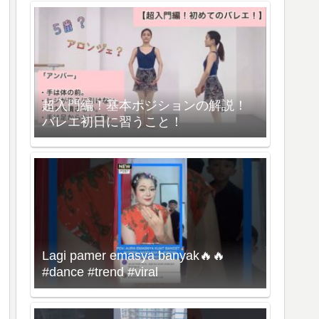
超入門編！基本ポジションの解説！
バレエ初日に習うこと！
Lagi pamer emasya banyak🔥🔥
#dance #trend #viral