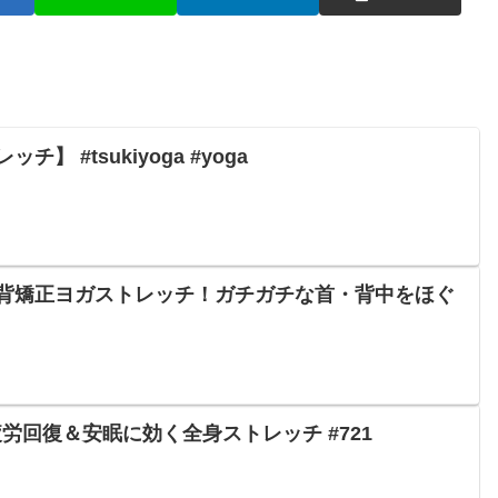
 #tsukiyoga #yoga
背矯正ヨガストレッチ！ガチガチな首・背中をほぐ
疲労回復＆安眠に効く全身ストレッチ #721