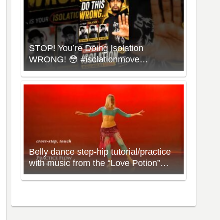
STOP! You’re Doing Isolation
WRONG! 😳 #isolationmove
#animationdance #poppingdance
#roboticsdance
Belly dance step-hip tutorial/practice
with music from the “Love Potion”
Workout with Neon