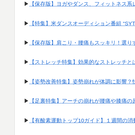
▶︎
【保存版】ヨガやダンス、フィットネス系
▶︎
【特集】米ダンスオーディション番組 “SY
▶︎
【保存版】肩こり・腰痛もスッキリ！選り
▶︎
【ストレッチ特集】効果的なストレッチと
▶︎
【姿勢改善特集】姿勢崩れが体調に影響？
▶︎
【足裏特集】アーチの崩れが腰痛や膝痛の
▶︎
【有酸素運動トップ10ガイド】１週間の