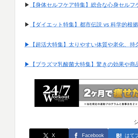
▶︎
【身体セルフケア特集】総合な心身セルフ
▶︎
【ダイエット特集】都市伝説 vs 科学的根
▶︎【超活大特集】太りやすい体質や老化、持
▶︎【プラズマ乳酸菌大特集】驚きの効果や商
X
Facebook
はて