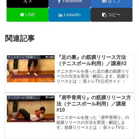
X
Facebook
はてブ
LINE
LinkedIn
コピー
関連記事
『足の裏』の筋膜リリース方法
テニスボールで筋膜リリース
（テニスボール利用）／講座#2
テニスボールを使った足の裏の筋膜リリ
ースの方法を実演・解説します。筋膜リ
リースとは ： 筋トレTV公式サイト ：
『肩甲骨周り』の筋膜リリース方
テニスボールで筋膜リリース
法（テニスボール利用）／講座
#10
テニスボールを使った「肩甲骨周り」の
筋膜リリースの方法を実演・解説しま
す。筋膜リリースとは ： 筋トレTV公式
サイト ：