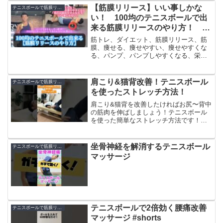
【筋膜リリース】いい事しかな
テニスボールで筋膜リリース
い！ 100均のテニスボールで出
来る筋膜リリースのやり方！ #
筋膜リリース #筋トレ #ダイエッ
筋トレ、ダイエット、筋膜リリース、筋
ト
膜、痩せる、痩せやすい、痩せやすくな
る、パンプ、パンプしやすくなる、栄
養、マッサージ、ストレッチ、テニスボ
ール、100均、100円、100円ショップ
肩こり&猫背改善！テニスボール
テニスボールで筋膜リリース
を使ったストレッチ方法！
肩こり&猫背を改善したければお尻〜背中
の筋肉を伸ばしましょう！テニスボール
を使った簡単なストレッチ方法です！！
👀金沢市で唯一の【肩こり・首痛専門】
整体院ひのでのホームページはこちら
💁‍♂️Google Mapsのページはこちら💁‍♂️整体
坐骨神経を解消するテニスボール
テニスボールで筋膜リリース
院...
マッサージ
テニスボールで2倍効く腰痛改善
テニスボールで筋膜リリース
マッサージ #shorts