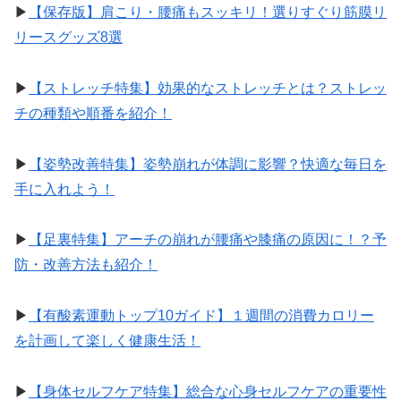
▶︎
【保存版】肩こり・腰痛もスッキリ！選りすぐり筋膜リ
リースグッズ8選
▶︎
【ストレッチ特集】効果的なストレッチとは？ストレッ
チの種類や順番を紹介！
▶︎
【姿勢改善特集】姿勢崩れが体調に影響？快適な毎日を
手に入れよう！
▶︎
【足裏特集】アーチの崩れが腰痛や膝痛の原因に！？予
防・改善方法も紹介！
▶︎
【有酸素運動トップ10ガイド】１週間の消費カロリー
を計画して楽しく健康生活！
▶︎
【身体セルフケア特集】総合な心身セルフケアの重要性