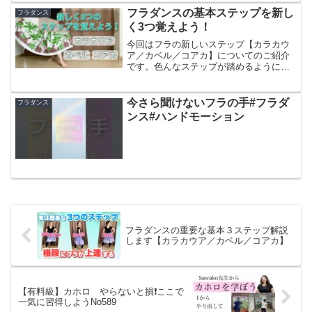
フラダンスの基本ステップを新し
フラダンス
く3つ覚えよう！
今回はフラの新しいステップ【カラカウ
ア／カベル／コアカ】についてのご紹介
です。色んなステップが踏めるようにな
ると楽しいですよ！体幹と中間姿勢をキ
ープしながら挑戦してみてください！
【以前ご紹介したステップ動画】【この
今さら聞けないフラの手#フラダ
フラダンス
チャンネルでは】フラダンス...
ンス#ハンドモーション
フラダンスの重要な基本３ステップ解説
します【カラカウア／カベル／コアカ】
【有料級】カホロ やらないと損❗️ここで
一気に習得しようNo589