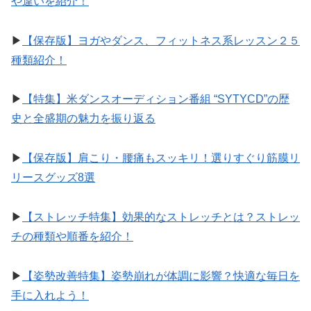
や違いを紹介！
▶︎
【保存版】ヨガやダンス、フィットネス系レッスン２５
種類紹介！
▶︎
【特集】米ダンスオーディション番組 “SYTYCD”の歴
史と全盛期の魅力を振り返る
▶︎
【保存版】肩こり・腰痛もスッキリ！選りすぐり筋膜リ
リースグッズ8選
▶︎
【ストレッチ特集】効果的なストレッチとは？ストレッ
チの種類や順番を紹介！
▶︎
【姿勢改善特集】姿勢崩れが体調に影響？快適な毎日を
手に入れよう！