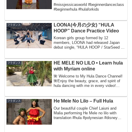
#dancelesson
#missjessicasworld #beginnerdanceclass
#beginnerhula #hulaforkids
LOONA(今月の少女) “HULA
フラダンス
HOOP” Dance Practice Video
Korean girls group formed by 12
members, LOONA had released Japan
debut single, “HULA HOOP / StarSeed -
Kakusei-” on Octo...
HE MELE NO LILO • Learn hula
フラダンス
with Myriam online
🌺 Welcome to My Hula Dance Channel!
🌺Enjoy the beauty, grace, and spirit of
hula dancing with me in every video!
Whether...
He Mele No Lilo – Full Hula
フラダンス
Our beautiful couple Chief Laiuni and
Malia performing He Mele no lilo with
translation #hula #polynesian #disney
#liloa...