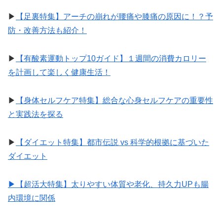
▶︎
【足裏特集】アーチの崩れが腰痛や膝痛の原因に！？予
防・改善方法も紹介！
▶︎
【有酸素運動トップ10ガイド】１週間の消費カロリー
を計画して楽しく健康生活！
▶︎
【身体セルフケア特集】総合な心身セルフケアの重要性
と実践法を探る
▶︎
【ダイエット特集】都市伝説 vs 科学的根拠に基づいた
ダイエット
▶︎【超活大特集】太りやすい体質や老化、持久力UPも腸
内環境に関係