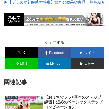
▶︎【プラズマ乳酸菌大特集】驚きの効果や商品一覧を紹介
シェアする
X
Facebook
はてブ
LINE
LinkedIn
コピー
関連記事
【おうちでフラ♥基本のステップ
フラダンス
練習】短めのベーシックステップ
コンビネーション