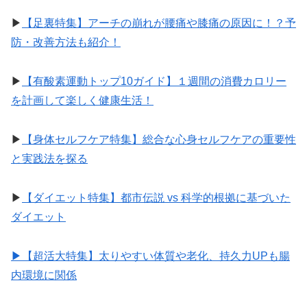
▶︎
【足裏特集】アーチの崩れが腰痛や膝痛の原因に！？予
防・改善方法も紹介！
▶︎
【有酸素運動トップ10ガイド】１週間の消費カロリー
を計画して楽しく健康生活！
▶︎
【身体セルフケア特集】総合な心身セルフケアの重要性
と実践法を探る
▶︎
【ダイエット特集】都市伝説 vs 科学的根拠に基づいた
ダイエット
▶︎【超活大特集】太りやすい体質や老化、持久力UPも腸
内環境に関係