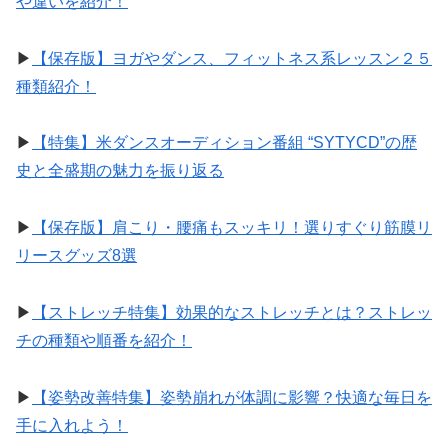
や違いを紹介！
▶︎
【保存版】ヨガやダンス、フィットネス系レッスン２５
種類紹介！
▶︎
【特集】米ダンスオーディション番組 “SYTYCD”の歴
史と全盛期の魅力を振り返る
▶︎
【保存版】肩こり・腰痛もスッキリ！選りすぐり筋膜リ
リースグッズ8選
▶︎
【ストレッチ特集】効果的なストレッチとは？ストレッ
チの種類や順番を紹介！
▶︎
【姿勢改善特集】姿勢崩れが体調に影響？快適な毎日を
手に入れよう！