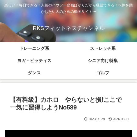
楽しい！毎日できる！人気のハウツー動画ばかりだから継続できる！〜体を動
かしたい人のための動画サイト〜
RKSフィットネスチャンネル
トレーニング系
ストレッチ系
ヨガ・ピラティス
シニア向け特集
ダンス
ゴルフ
【有料級】カホロ やらないと損❗️ここで
一気に習得しようNo589
2023.09.29
2026.03.21