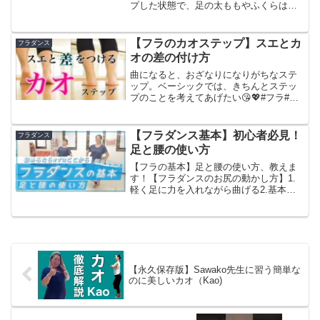
プした状態で、足の太ももやふくらはぎ
の筋肉を使って腰の動きをコントロール
しながらステップを踏んでいます。腰や
太腿の付け根、足首の関節に負担がかか
【フラのカオステップ】スエとカ
フラダンス
ると痛くなってしまいま...
オの差の付け方
曲になると、おざなりになりがちなステ
ップ。ベーシックでは、きちんとステッ
プのことを考えてあげたい😘💖#フラ#フ
ラダンス#ハーロアフラスタジオフラダン
ス教室@大阪&神戸ハーロアフラスタジオ
Hāloa Hula Studio主宰：Toshiko...
【フラダンス基本】初心者必見！
フラダンス
足と腰の使い方
【フラの基本】足と腰の使い方、教えま
す！【フラダンスのお尻の動かし方】1.
軽く足に力を入れながら曲げる2.基本姿
勢を作る（正しい姿勢編動画はこちら
→）3.地面を足で押す→繋げてお尻を動
かす【ポイント】1.次の動作に止まらず
にいく2.肩を動か...
【永久保存版】Sawako先生に習う簡単な
のに美しいカオ（Kao)