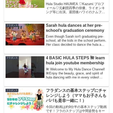
Hula Studio HAUMEA ♡Kazumi プロフ
ィール♡元劇団四季の俳優、ライオンキ
ング等に出演。退団後ハワイのクムフラ
に師事、指導者トレーニングを受け「フ
ラスタジオHAUMEA」を開設。古典フラ
やチャンティングなどの本格的なフ...
Sarah hula dances at her pre-
フラダンス
school’s graduation ceremony
Even though Sarah isn't graduating pre-
school, all the kids in the school perform.
Her class decided to dance the hula a...
4 BASIC HULA STEPS 🌺 learn
フラダンス
hula join youtube membership
🌺 Welcome to My Hula Dance Channel!
🌺Enjoy the beauty, grace, and spirit of
hula dancing with me in every video!
Whether...
フラダンスの基本ステップにチャ
フラダンス
レンジしよう（ママもお子さんも
パパも是非一緒に！）
今回の動画は約9分半の基本ステップ動画
です！フラのステップは中間姿勢をキー