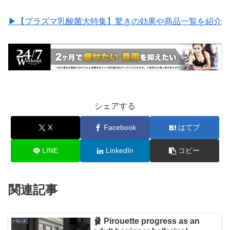
▶︎【プラズマ乳酸菌大特集】驚きの効果や商品一覧を紹介
シェアする
X
Facebook
はてブ
LINE
LinkedIn
コピー
関連記事
🩰 Pirouette progress as an
バレエ