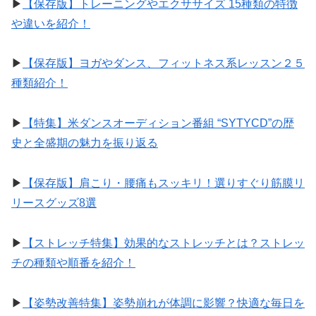
▶︎
【保存版】トレーニングやエクササイズ 15種類の特徴
や違いを紹介！
▶︎
【保存版】ヨガやダンス、フィットネス系レッスン２５
種類紹介！
▶︎
【特集】米ダンスオーディション番組 “SYTYCD”の歴
史と全盛期の魅力を振り返る
▶︎
【保存版】肩こり・腰痛もスッキリ！選りすぐり筋膜リ
リースグッズ8選
▶︎
【ストレッチ特集】効果的なストレッチとは？ストレッ
チの種類や順番を紹介！
▶︎
【姿勢改善特集】姿勢崩れが体調に影響？快適な毎日を