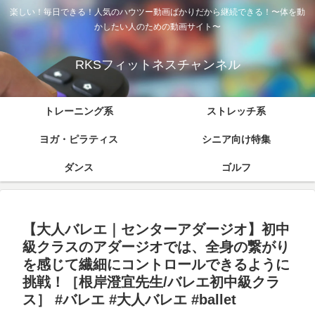
楽しい！毎日できる！人気のハウツー動画ばかりだから継続できる！〜体を動
かしたい人のための動画サイト〜
RKSフィットネスチャンネル
トレーニング系
ストレッチ系
ヨガ・ピラティス
シニア向け特集
ダンス
ゴルフ
【大人バレエ｜センターアダージオ】初中
級クラスのアダージオでは、全身の繋がり
を感じて繊細にコントロールできるように
挑戦！［根岸澄宜先生/バレエ初中級クラ
ス］ #バレエ #大人バレエ #ballet