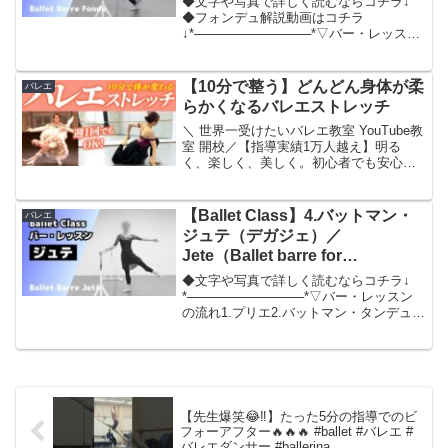
◆文字や写真で詳しく読むならコチラ↓
◆フォンデュ解説動画はコチラ
↓*─────────────*▽バー・レッスン
の流れ1.プリエ2.バットマン・タンデュ
（第1ポジション）3.バットマン・タンデ
ュ（第5ポジション）4.バットマン・ジュ
【10分で整う】どんどん身体が柔
バレエ
テ（デ...
らかくなるバレエストレッチ
＼ 世界一受けたいバレエ教室 YouTube教
室 開校／【指導実績1万人越え】明る
く、楽しく、美しく。初心者でも安心の
大人バレエレッスンをおうちで体験！30
分ストレッチはこちらから👇
◆━━━━━━━━━━━━━━━━━
【Ballet Class】4.バットマン・
バレエ
━◆【目次】0:00 ...
ジュテ（デガジェ）／
Jete（Ballet barre for
beginners）【大人バレエ】
◆文字や写真で詳しく読むならコチラ↓
*─────────────*▽バー・レッスン
の流れ1.プリエ2.バットマン・タンデュ
（第1ポジション）3.バットマン・タンデ
ュ（第5ポジション）4.バットマン・ジュ
テ（デガジェ）5.ロン・ド・ジャンブ...
【先生爆笑😂‼️】たった5分の指導でのビ
フォーアフター🔥🔥🔥 #ballet #バレエ #
バレエダンサー #ballerina