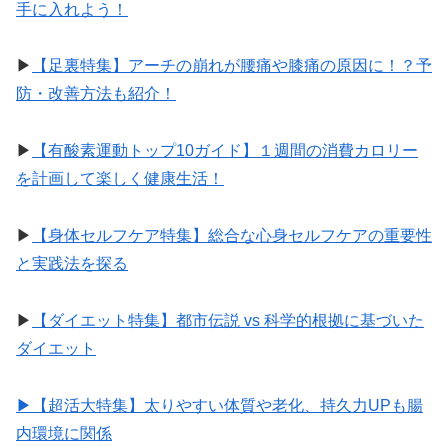
手に入れよう！
▶︎
【足裏特集】アーチの崩れが腰痛や膝痛の原因に！？予
防・改善方法も紹介！
▶︎
【有酸素運動トップ10ガイド】１週間の消費カロリー
を計画して楽しく健康生活！
▶︎
【身体セルフケア特集】総合な心身セルフケアの重要性
と実践法を探る
▶︎
【ダイエット特集】都市伝説 vs 科学的根拠に基づいた
ダイエット
▶︎【超活大特集】太りやすい体質や老化、持久力UPも腸
内環境に関係