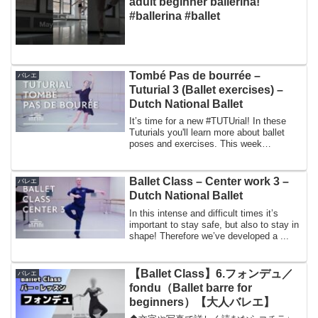
adult beginner ballerina!
#ballerina #ballet
Tombé Pas de bourrée –
バレエ
Tuturial 3 (Ballet exercises) –
Dutch National Ballet
It’s time for a new #TUTUrial! In these
Tuturials you'll learn more about ballet
poses and exercises. This week
Wendelin...
Ballet Class – Center work 3 –
バレエ
Dutch National Ballet
In this intense and difficult times it’s
important to stay safe, but also to stay in
shape! Therefore we’ve developed a ...
【Ballet Class】6.フォンデュ／
バレエ
fondu（Ballet barre for
beginners）【大人バレエ】