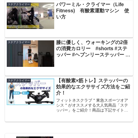
パワーミル・クライマー（Life
ステアクライマー
Fitness) 有酸素運動マシン 使
い方
膝に優しく、ウォーキングの2倍
ステアクライマー
の消費カロリー #shorts #ステ
ッパー #ヘブンリーステッパー #
有酸素運動 #ウォーキング #宅ト
レ
【有酸素×筋トレ】ステッパーの
ステアクライマー
効果的なエクササイズ方法をご紹
介！
フィットネスクラブ＂東急スポーツオア
シス＂がオススメする大人気商品「ステ
ッパー」をご紹介！商品は下記サイトか
らご覧いただけます。【公式通販サイ
ト】～プレミアムツイストエアロステッ
パー～価格：14,980円（税込）カラー：
ホワイト・ブラック・...