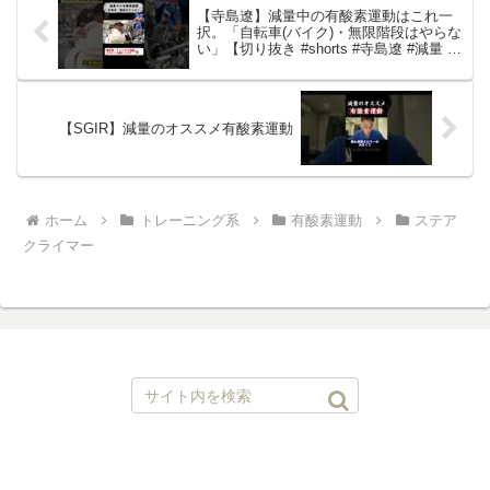
【寺島遼】減量中の有酸素運動はこれ一
択。「自転車(バイク)・無限階段はやらな
い」【切り抜き #shorts #寺島遼 #減量 #
有酸素運動 】
【SGIR】減量のオススメ有酸素運動
ホーム
トレーニング系
有酸素運動
ステア
クライマー