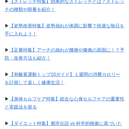
▶︎
【ストレッチ特集】効果的なストレッチとは？ストレッ
チの種類や順番を紹介！
▶︎
【姿勢改善特集】姿勢崩れが体調に影響？快適な毎日を
手に入れよう！
▶︎
【足裏特集】アーチの崩れが腰痛や膝痛の原因に！？予
防・改善方法も紹介！
▶︎
【有酸素運動トップ10ガイド】１週間の消費カロリー
を計画して楽しく健康生活！
▶︎
【身体セルフケア特集】総合な心身セルフケアの重要性
と実践法を探る
▶︎
【ダイエット特集】都市伝説 vs 科学的根拠に基づいた