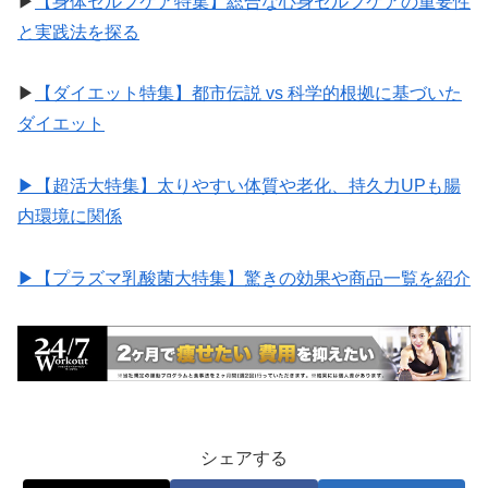
▶︎
【身体セルフケア特集】総合な心身セルフケアの重要性
と実践法を探る
▶︎
【ダイエット特集】都市伝説 vs 科学的根拠に基づいた
ダイエット
▶︎【超活大特集】太りやすい体質や老化、持久力UPも腸
内環境に関係
▶︎【プラズマ乳酸菌大特集】驚きの効果や商品一覧を紹介
シェアする