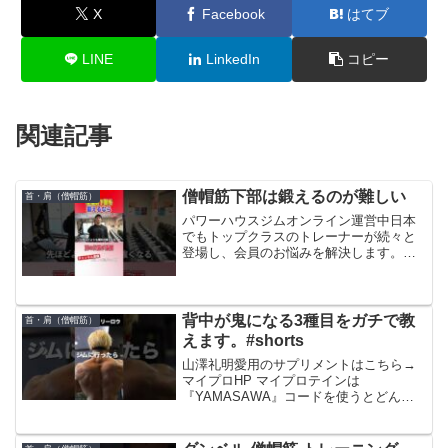
X
Facebook
はてブ
LINE
LinkedIn
コピー
関連記事
僧帽筋下部は鍛えるのが難しい
首・肩（僧帽筋）
パワーハウスジムオンライン運営中日本
でもトップクラスのトレーナーが続々と
登場し、会員のお悩みを解決します。痩
せたい、大きくなりたい、コンテストで
勝ちたい。全ての悩みをここで解決！！
トレーニング方法や、食事管理、コンテ
ストポージング講座、セミ...
背中が鬼になる3種目をガチで教
首・肩（僧帽筋）
えます。#shorts
山澤礼明愛用のサプリメントはこちら→
マイプロHP マイプロテインは
『YAMASAWA』コードを使うとどんな
セール時でも更に１％安くなりますので
是非。通常セールが50%引きなら51%引
になります。元シルクドゥソレイユパフ