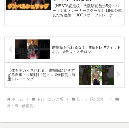
【NESTA認定校・大阪駅前徒歩5分・パ
ーソナルトレーナースクール】 LINE公式
友だち追加： JOTスポーツトレーナー学
院：公式Twitter： 公式インスタグラム：
JOTオンライン学習講座：アクセス・フ
ォローよろしくお願いいたします！ ...
僧帽筋を忘れるな！ #筋トレ #フィット
ネス #テストステロン
【体をデカく見せれる】僧帽筋に効きす
ぎる自重トレ5種目 #筋トレ #僧帽筋 #自
重トレーニング
ホーム
トレーニング系
筋トレ（部位別）
首・肩（僧帽筋）