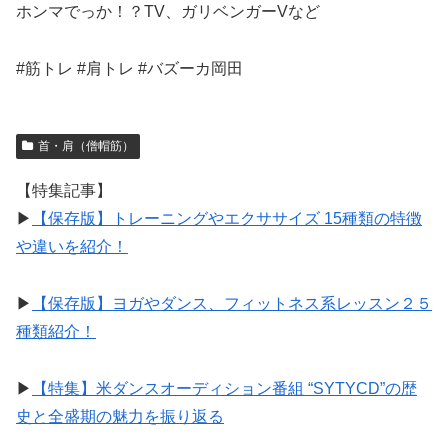
ホンマでっか！？TV、ガリベンガーVなど
#筋トレ #肩トレ #バズーカ岡田
首・肩（僧帽筋）
【特集記事】
▶︎
【保存版】トレーニングやエクササイズ 15種類の特徴
や違いを紹介！
▶︎
【保存版】ヨガやダンス、フィットネス系レッスン２５
種類紹介！
▶︎
【特集】米ダンスオーディション番組 “SYTYCD”の歴
史と全盛期の魅力を振り返る