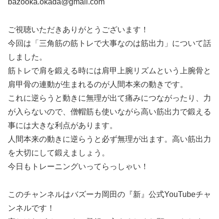
bazooka.okada@gmail.com
ご視聴いただきありがとうございます！
今回は「三角筋の筋トレで大事なのは筋出力」について話
しました。
筋トレで肩を鍛える時には肩甲上腕リズムという上腕骨と
肩甲骨の連動が生まれるのが人間本来の動きです。
これに逆らうと動きに無理が出て痛みにつながったり、力
が入らないので、僧帽筋も使いながら高い筋出力で鍛える
事には大きな利点があります。
人間本来の動きに逆らうと必ず無理が出ます。高い筋出力
を大切にして鍛えましょう。
今日もトレーニングいってらっしゃい！
このチャンネルはバズーカ岡田の『新』公式YouTubeチャ
ンネルです！