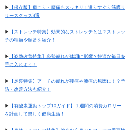
▶︎
【保存版】肩こり・腰痛もスッキリ！選りすぐり筋膜リ
リースグッズ8選
▶︎
【ストレッチ特集】効果的なストレッチとは？ストレッ
チの種類や順番を紹介！
▶︎
【姿勢改善特集】姿勢崩れが体調に影響？快適な毎日を
手に入れよう！
▶︎
【足裏特集】アーチの崩れが腰痛や膝痛の原因に！？予
防・改善方法も紹介！
▶︎
【有酸素運動トップ10ガイド】１週間の消費カロリー
を計画して楽しく健康生活！