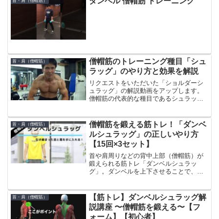
ダンベル 僧帽筋 トレーニング
首・肩（僧帽筋）
ォーマー社員で現在はY...
僧帽筋のトレーニング種目「シュ
首・肩（僧帽筋）
ラッグ」のやり方と効果を解説
リクエストをいただいた「ショルダーシ
ュラッグ」の解説動画をアップします。
僧帽筋の代表的な種目であるシュラッグ
は、重量選択と可動域を意識して行う事
が大切なポイントだと思います。シュラ
ッグのバリエーションとそれぞれの僧帽
僧帽筋を鍛える筋トレ！「ダンベ
首・肩（僧帽筋）
筋の効かせ方の違いについ...
ルシュラッグ」の正しいやり方
【15回×3セット】
首や肩周りなどの背中上部（僧帽筋）が
鍛えられる筋トレ「ダンベルシュラッ
グ」。ダンベルを上下させることで、肩
の筋肉を収縮させるトレーニングです。
今回、ReebokONEアンバサダーでフィッ
トネストレーナーとして活躍する鳥光健
【筋トレ】ダンベルシュラッグ解
首・肩（僧帽筋）
仁さん監修のもと、...
説講座 〜僧帽筋を鍛える〜【フ
ォーム】【初心者】