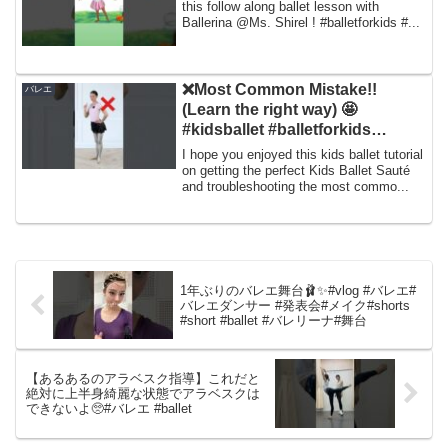
this follow along ballet lesson with
Ballerina @Ms. Shirel ! #balletforkids #...
❌Most Common Mistake!!
バレエ
(Learn the right way) 🤩
#kidsballet #balletforkids
#kidsdanceworkout
I hope you enjoyed this kids ballet tutorial
on getting the perfect Kids Ballet Sauté
and troubleshooting the most commo...
1年ぶりのバレエ舞台🩰✨#vlog #バレエ#
バレエダンサー #発表会#メイク#shorts
#short #ballet #バレリーナ#舞台
【あるあるのアラベスク指導】これだと
絶対に上半身綺麗な状態でアラベスクは
できないよ🥺#バレエ #ballet