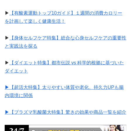
▶︎
【有酸素運動トップ10ガイド】１週間の消費カロリー
を計画して楽しく健康生活！
▶︎
【身体セルフケア特集】総合な心身セルフケアの重要性
と実践法を探る
▶︎
【ダイエット特集】都市伝説 vs 科学的根拠に基づいた
ダイエット
▶︎【超活大特集】太りやすい体質や老化、持久力UPも腸
内環境に関係
▶︎【プラズマ乳酸菌大特集】驚きの効果や商品一覧を紹介