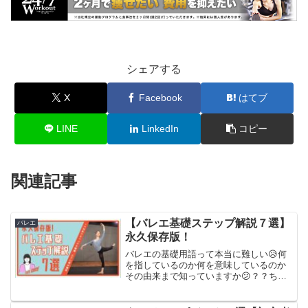
シェアする
X
Facebook
はてブ
LINE
LinkedIn
コピー
関連記事
【バレエ基礎ステップ解説７選】
バレエ
永久保存版！
バレエの基礎用語って本当に難しい😥何
を指しているのか何を意味しているのか
その由来まで知っていますか😕？？ちょ
っと覚えておくだけでかなり差がつくこ
と間違えなし😏！今からでも全然遅くな