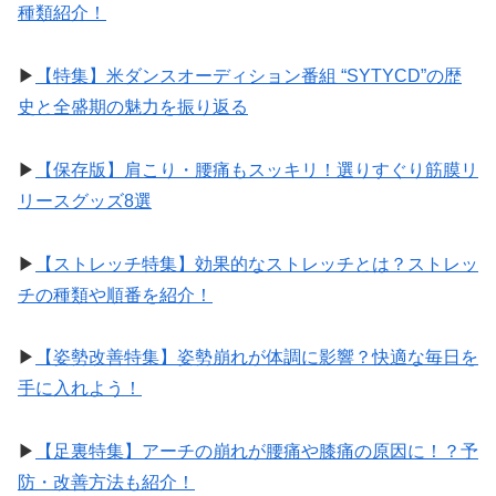
種類紹介！
▶︎
【特集】米ダンスオーディション番組 “SYTYCD”の歴
史と全盛期の魅力を振り返る
▶︎
【保存版】肩こり・腰痛もスッキリ！選りすぐり筋膜リ
リースグッズ8選
▶︎
【ストレッチ特集】効果的なストレッチとは？ストレッ
チの種類や順番を紹介！
▶︎
【姿勢改善特集】姿勢崩れが体調に影響？快適な毎日を
手に入れよう！
▶︎
【足裏特集】アーチの崩れが腰痛や膝痛の原因に！？予
防・改善方法も紹介！