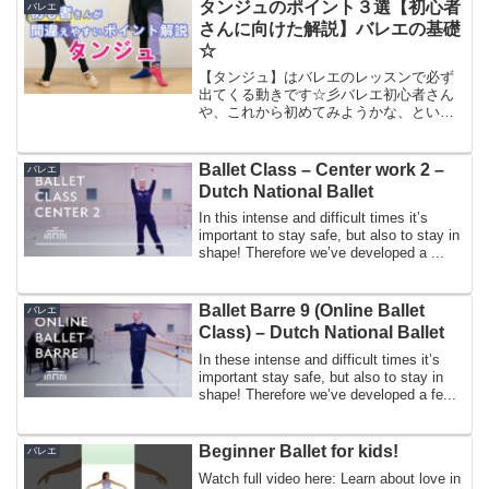
いです！！！ARTISTならここに乗ってる
タンジュのポイント３選【初心者
バレエ
ステップを基礎から...
さんに向けた解説】バレエの基礎
☆
【タンジュ】はバレエのレッスンで必ず
出てくる動きです☆彡バレエ初心者さん
や、これから初めてみようかな、という
方にお勧めの動画です！ちょっと長いで
すが、ぜひ最後まで見てくださいね♡＊
動画撮影しようと思って４ヶ月の娘を寝
Ballet Class – Center work 2 –
バレエ
かしつけたのですが、カメ...
Dutch National Ballet
In this intense and difficult times it’s
important to stay safe, but also to stay in
shape! Therefore we’ve developed a ...
Ballet Barre 9 (Online Ballet
バレエ
Class) – Dutch National Ballet
In these intense and difficult times it’s
important stay safe, but also to stay in
shape! Therefore we’ve developed a fe...
Beginner Ballet for kids!
バレエ
Watch full video here: Learn about love in