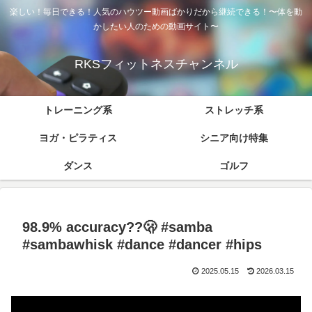
楽しい！毎日できる！人気のハウツー動画ばかりだから継続できる！〜体を動
かしたい人のための動画サイト〜
RKSフィットネスチャンネル
トレーニング系
ストレッチ系
ヨガ・ピラティス
シニア向け特集
ダンス
ゴルフ
98.9% accuracy??🫢 #samba
#sambawhisk #dance #dancer #hips
2025.05.15
2026.03.15