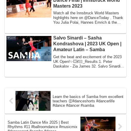
Dance Final | Innsbruck World
Masters 2023
Watch all the Innsbruck World Masters
highlights here on @DanceToday . Thank
You Julia Polai, Hannes Emrich & the
entire...
Salvo Sinardi – Sasha
サンバ
Kondrashova | 2023 UK Open |
Amateur Latin – Samba
Get the beat and excitement of the 2023
UK Open!✨💥💃🏻_Results:1. Peter
Daskalov - Zia James 32. Salvo Sinardi -
Alexandra...
Learn the basics of Samba from excellent
teachers 👏#danceshorts #dancerlife
#dance #dancer #samba
Samba Latin Dance Mix 2025 | Best
Rhythms #11 #ballroomdance #musicmix