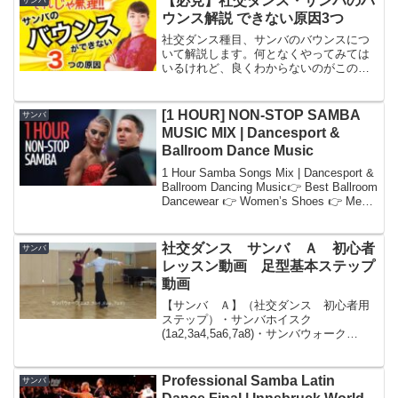
【必見】社交ダンス・サンバのバ
ウンス解説 できない原因3つ
社交ダンス種目、サンバのバウンスにつ
いて解説します。何となくやってみては
いるけれど、良くわからないのがこのバ
ウンス。サンバの弾むようなリズムを表
現したいところですが・・・ヒザに悪い
バウンスをしてはいませんか？カウント
[1 HOUR] NON-STOP SAMBA
サンバ
が曖昧になっていませんか...
MUSIC MIX | Dancesport &
Ballroom Dance Music
1 Hour Samba Songs Mix | Dancesport &
Ballroom Dancing Music👉 Best Ballroom
Dancewear 👉 Women’s Shoes 👉 Men’s
Shoes Book...
社交ダンス サンバ Ａ 初心者
サンバ
レッスン動画 足型基本ステップ
動画
【サンバ Ａ】（社交ダンス 初心者用
ステップ）・サンバホイスク
(1a2,3a4,5a6,7a8)・サンバウォーク
(1a2,3a4,5a6,7a8)・クリスクロスボタフ
ォゴズ(1a2,3a4,5a6,7a8)・クリスクロス
ボルタ(1a2a3a...
Professional Samba Latin
サンバ