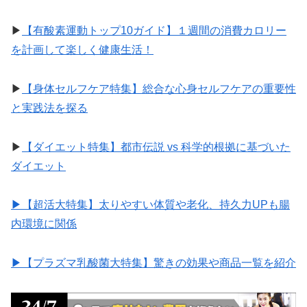
▶︎
【有酸素運動トップ10ガイド】１週間の消費カロリー
を計画して楽しく健康生活！
▶︎
【身体セルフケア特集】総合な心身セルフケアの重要性
と実践法を探る
▶︎
【ダイエット特集】都市伝説 vs 科学的根拠に基づいた
ダイエット
▶︎【超活大特集】太りやすい体質や老化、持久力UPも腸
内環境に関係
▶︎【プラズマ乳酸菌大特集】驚きの効果や商品一覧を紹介