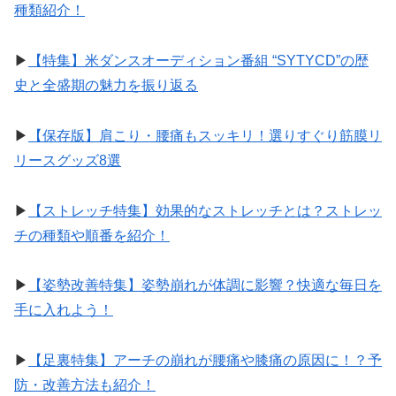
種類紹介！
▶︎
【特集】米ダンスオーディション番組 “SYTYCD”の歴
史と全盛期の魅力を振り返る
▶︎
【保存版】肩こり・腰痛もスッキリ！選りすぐり筋膜リ
リースグッズ8選
▶︎
【ストレッチ特集】効果的なストレッチとは？ストレッ
チの種類や順番を紹介！
▶︎
【姿勢改善特集】姿勢崩れが体調に影響？快適な毎日を
手に入れよう！
▶︎
【足裏特集】アーチの崩れが腰痛や膝痛の原因に！？予
防・改善方法も紹介！