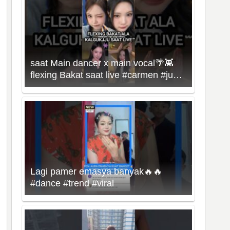
saat Main dancer x main vocal🌴👾
flexing Bakat saat live #carmen #juun
#hearts2hearts #kpop
Lagi pamer emasya banyak🔥🔥
#dance #trend #viral