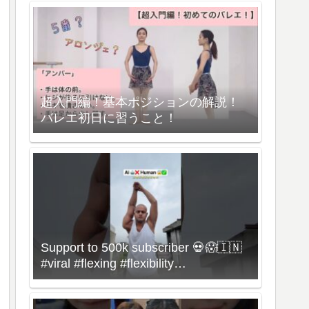
超入門編！基本ポジションの解説！
バレエ初日に習うこと！
Support to 500k subscriber 💀😱🇮🇳
#viral #flexing #flexibility
#bonebreaking #dance #omg