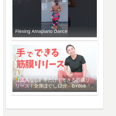
Flexing Amapiano Dance
【道具なし】手だけでできる筋膜リ
リース！全身ほぐし12分 BY668